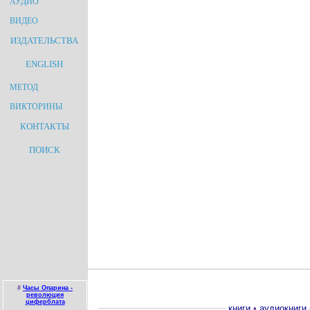
АУДИО
ВИДЕО
ИЗДАТЕЛЬСТВА
ENGLISH
МЕТОД
ВИКТОРИНЫ
КОНТАКТЫ
ПОИСК
#
Часы Опарина -
революция
циферблата
книги
•
аудиокниги