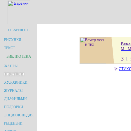
О БАРИЮСЕ
РИСУНКИ
Вече
ТЕКСТ
М.: М
БИБЛИОТЕКА
3
Т
ЖАНРЫ
🌞
СТИХО
ПИСАТЕЛИ
ХУДОЖНИКИ
ЖУРНАЛЫ
ДИАФИЛЬМЫ
ПОДБОРКИ
ЭНЦИКЛОПЕДИЯ
РЕЦЕНЗИИ