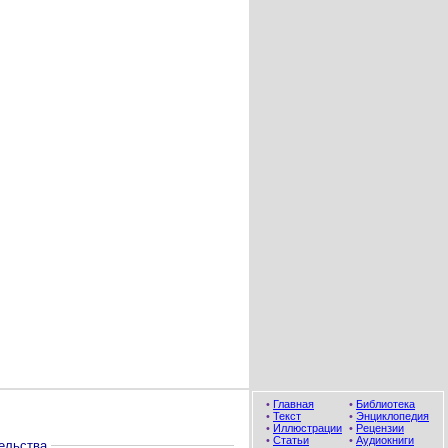
•
Главная
•
Библиотека
•
Текст
•
Энциклопедия
•
Иллюстрации
•
Рецензии
•
Статьи
•
Аудиокниги
ельства