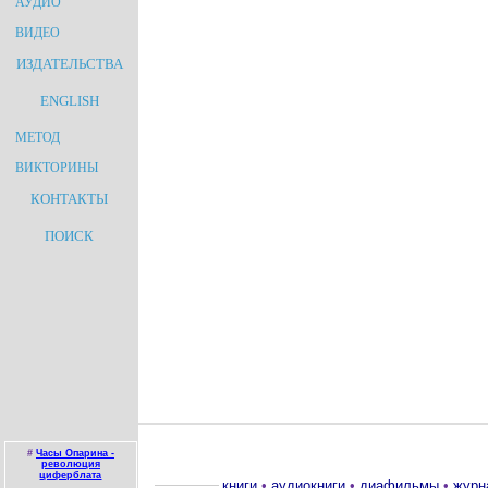
АУДИО
ВИДЕО
ИЗДАТЕЛЬСТВА
ENGLISH
МЕТОД
ВИКТОРИНЫ
КОНТАКТЫ
ПОИСК
#
Часы Опарина -
революция
циферблата
книги
•
аудиокниги
•
диафильмы
•
журн