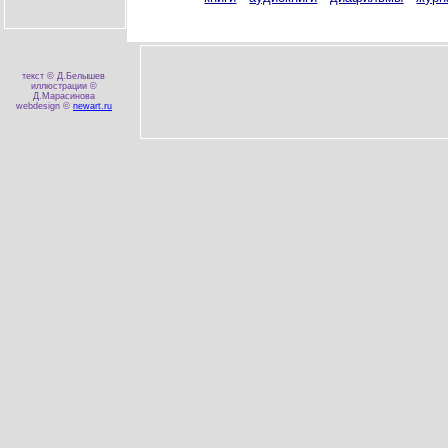
текст © Д.Белышев
иллюстрации ©
Д.Марасинова
webdesign ©
newart.ru