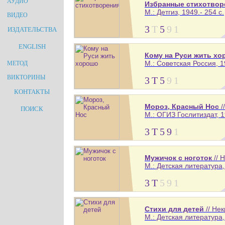
АУДИО
Избранные стихотвор
М.: Детгиз, 1949.- 254 с.
ВИДЕО
3
Т
5
9
1
ИЗДАТЕЛЬСТВА
ENGLISH
Кому на Руси жить х
М.: Советская Россия, 1
МЕТОД
ВИКТОРИНЫ
3
Т
5
9
1
КОНТАКТЫ
Мороз, Красный Нос
/
ПОИСК
М.: ОГИЗ Гослитиздат, 1
3
Т
5
9
1
Мужичок с ноготок
// 
М.: Детская литература, 
3
Т
5
9
1
Стихи для детей
// Не
М.: Детская литература, 