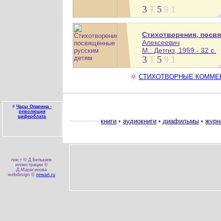
3
Т
5
9
1
Стихотворения, посв
Алексеевич
М.: Детгиз, 1959.- 32 с.
3
Т
5
9
1
🌞
СТИХОТВОРНЫЕ КОММЕНТА
#
Часы Опарина -
революция
циферблата
книги
•
аудиокниги
•
диафильмы
•
журн
текст © Д.Белышев
иллюстрации ©
Д.Марасинова
webdesign ©
newart.ru