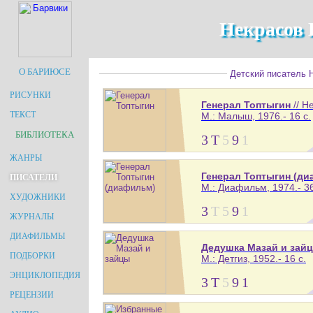
Некрасов 
О БАРИЮСЕ
Детский писатель Н
РИСУНКИ
Генерал Топтыгин
// Н
ТЕКСТ
М.: Малыш, 1976.- 16 с.
БИБЛИОТЕКА
3
Т
5
9
1
ЖАНРЫ
Генерал Топтыгин (д
ПИСАТЕЛИ
М.: Диафильм, 1974.- 36
ХУДОЖНИКИ
3
Т
5
9
1
ЖУРНАЛЫ
ДИАФИЛЬМЫ
Дедушка Мазай и зай
ПОДБОРКИ
М.: Детгиз, 1952.- 16 с.
ЭНЦИКЛОПЕДИЯ
3
Т
5
9
1
РЕЦЕНЗИИ