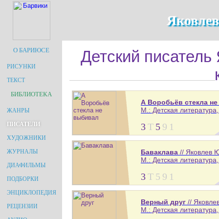
Яковле
О БАРИЮСЕ
Детский писатель 
РИСУНКИ
ТЕКСТ
БИБЛИОТЕКА
А Воробьёв стекла н
М.: Детская литература,
ЖАНРЫ
ПИСАТЕЛИ
3
Т
5
9
1
ХУДОЖНИКИ
Баваклава
// Яковлев 
ЖУРНАЛЫ
М.: Детская литература, 
ДИАФИЛЬМЫ
3
Т
5
9
1
ПОДБОРКИ
ЭНЦИКЛОПЕДИЯ
Верный друг
// Яковле
РЕЦЕНЗИИ
М.: Детская литература,