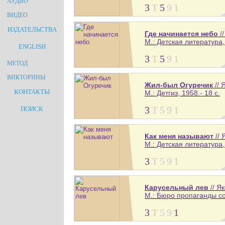
АУДИО
3
Т
5
9
1
ВИДЕО
ИЗДАТЕЛЬСТВА
Где начинается небо
/
М.: Детская литература,
ENGLISH
3
Т
5
9
1
МЕТОД
ВИКТОРИНЫ
Жил-был Огуречик
// 
КОНТАКТЫ
М.: Детгиз, 1958.- 18 с.
3
Т
5
9
1
ПОИСК
Как меня называют
// 
М.: Детская литература, 
3
Т
5
9
1
Карусельный лев
// Я
М.: Бюро пропаганды сов
3
Т
5
9
1