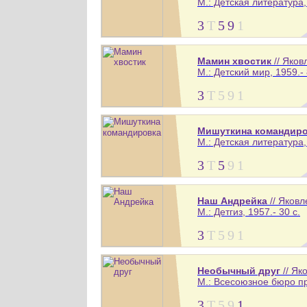
М.: Детская литература, 
3
Т
5
9
1
Мамин хвостик
// Яков
М.: Детский мир, 1959.- 
3
Т
5
9
1
Мишуткина командир
М.: Детская литература, 
3
Т
5
9
1
Наш Андрейка
// Яков
М.: Детгиз, 1957.- 30 с.
3
Т
5
9
1
Необычный друг
// Як
М.: Всесоюзное бюро пр
3
Т
5
9
1