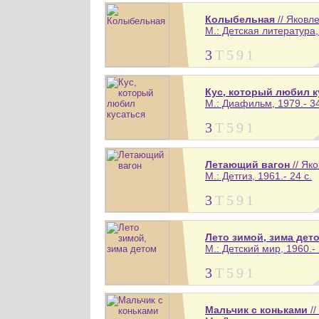
Колыбельная
// Яковл
М.: Детская литература, 
3
Т
5
9
1
Кус, который любил к
М.: Диафильм, 1979.- 34
3
Т
5
9
1
Летающий вагон
// Як
М.: Детгиз, 1961.- 24 с.
3
Т
5
9
1
Лето зимой, зима дет
М.: Детский мир, 1960.- 
3
Т
5
9
1
Мальчик с коньками
//