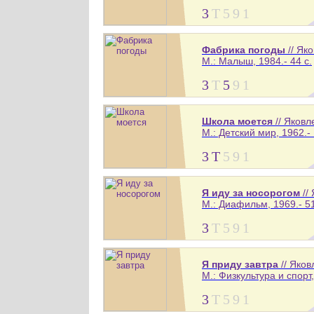
3
Т
5
9
1
Фабрика погоды
// Як
М.: Малыш, 1984.- 44 с.
3
Т
5
9
1
Школа моется
// Яков
М.: Детский мир, 1962.- 
3
Т
5
9
1
Я иду за носорогом
//
М.: Диафильм, 1969.- 51
3
Т
5
9
1
Я приду завтра
// Яко
М.: Физкультура и спорт,
3
Т
5
9
1