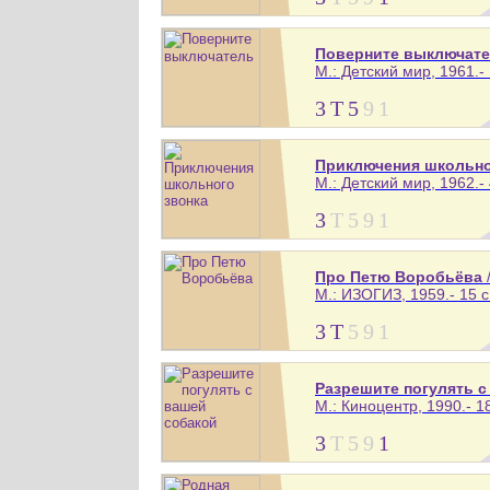
Поверните выключат
М.: Детский мир, 1961.- 
3
Т
5
9
1
Приключения школьно
М.: Детский мир, 1962.- 
3
Т
5
9
1
Про Петю Воробьёва
М.: ИЗОГИЗ, 1959.- 15 с
3
Т
5
9
1
Разрешите погулять с
М.: Киноцентр, 1990.- 18
3
Т
5
9
1