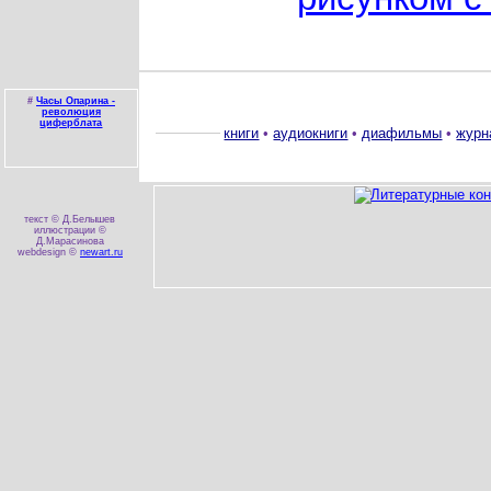
#
Часы Опарина -
революция
циферблата
книги
•
аудиокниги
•
диафильмы
•
журн
текст © Д.Белышев
иллюстрации ©
Д.Марасинова
webdesign ©
newart.ru