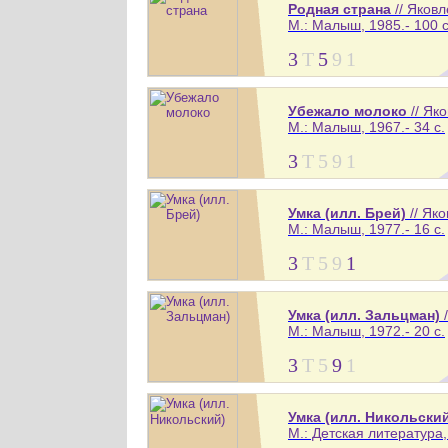
Родная страна
// Яков
М.: Малыш, 1985.- 100 с
3
Т
5
9
1
Убежало молоко
// Як
М.: Малыш, 1967.- 34 с.
3
Т
5
9
1
Умка (илл. Брей)
// Як
М.: Малыш, 1977.- 16 с.
3
Т
5
9
1
Умка (илл. Зальцман)
/
М.: Малыш, 1972.- 20 с.
3
Т
5
9
1
Умка (илл. Никольски
М.: Детская литература, 