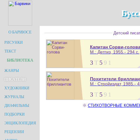
Бусс
О БАРИЮСЕ
Детский писат
РИСУНКИ
Капитан Сорви-голов
ТЕКСТ
М.: Детгиз, 1955.- 294 с.
БИБЛИОТЕКА
3
Т
5
9
1
ЖАНРЫ
Похитители бриллиан
ПИСАТЕЛИ
М.: Стройиздат, 1985.- 4
ХУДОЖНИКИ
3
Т
5
9
1
ЖУРНАЛЫ
🌞
СТИХОТВОРНЫЕ КОММЕНТА
ДИАФИЛЬМЫ
ПОДБОРКИ
ЭНЦИКЛОПЕДИЯ
РЕЦЕНЗИИ