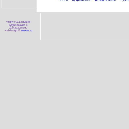
текст © Д.Белышев
иллюстрации ©
Д.Марасинова
webdesign ©
newart.ru