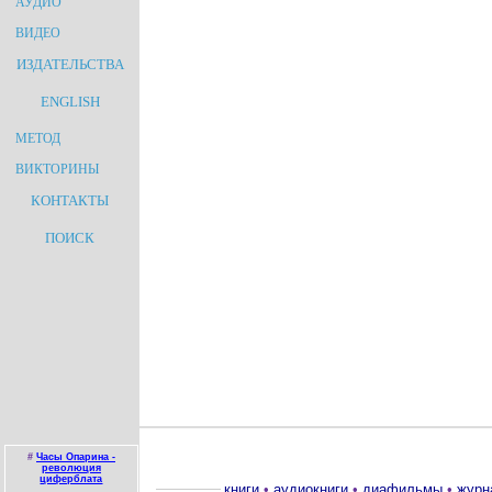
АУДИО
ВИДЕО
ИЗДАТЕЛЬСТВА
ENGLISH
МЕТОД
ВИКТОРИНЫ
КОНТАКТЫ
ПОИСК
#
Часы Опарина -
революция
циферблата
книги
•
аудиокниги
•
диафильмы
•
журн