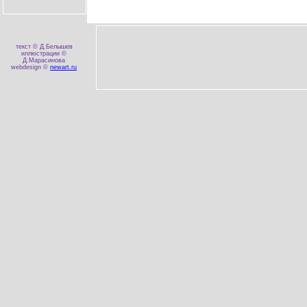
текст © Д.Белышев
иллюстрации ©
Д.Марасинова
webdesign ©
newart.ru