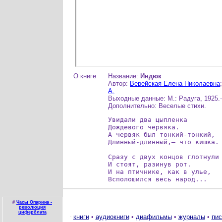
О книге
Название:
Индюк
Автор:
Верейская Елена Николаевна
А.
Выходные данные: М.: Радуга, 1925.-
Дополнительно: Веселые стихи.
Увидали два цыпленка

Дождевого червяка.

А червяк был тонкий-тонкий,

Длинный-длинный,— что кишка.

Сразу c двух концов глотнули

И стоят, разинув рот.

И на птичнике, как в улье,

Всполошился весь народ...
#
Часы Опарина -
революция
циферблата
книги
•
аудиокниги
•
диафильмы
•
журналы
•
пис