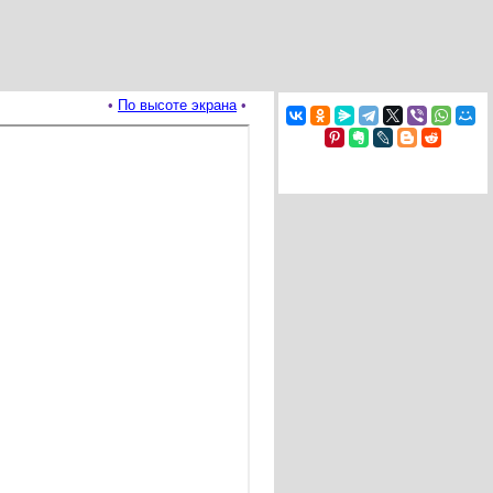
•
По высоте экрана
•