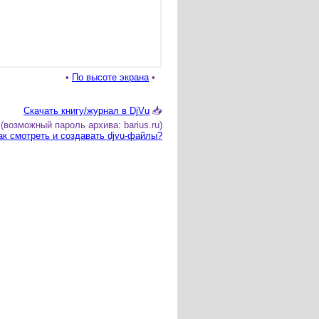
•
По высоте экрана
•
Скачать книгу/журнал в DjVu
📥
(возможный пароль архива: barius.ru)
ак смотреть и создавать djvu-файлы?