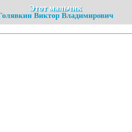
Этот мальчик
Голявкин Виктор Владимирович