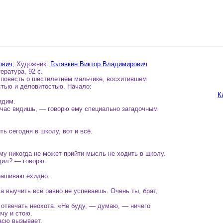
ович
; Художник:
Голявкин Виктор Владимирович
ература, 92 с.
повесть о шестилетнем мальчике, восхитившем
стью и деловитостью. Начало:
К
идим.
йчас видишь, — говорю ему специально загадочным
ь сегодня в школу, вот и всё.
у никогда не может прийти мысль не ходить в школу.
дил? — говорю.
рашиваю ехидно.
а выучить всё равно не успеваешь. Очень ты, брат,
 отвечать неохота. «Не буду, — думаю, — ничего
лчу и стою.
асю вызывает.