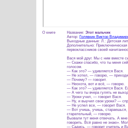
О книге
Название:
Этот мальчик
Автор:
Голявкин Виктор Владимир
Выходные данные: Л.: Детская лит
Дополнительно: Приключенческая 
первоклассников своей начитанно
Вася мой друг. Мы с ним вместе с
— Скажи спасибо, что ты меня се
голосом.
— Как это? — удивляется Вася.
— Не хотел, — говорю, — приходит
— Почему? — говорит.
— Неохота, вот и всё, — говорю.
— Как это? — удивляется Вася. Ем
— А чего ты вчера гулять не выхо
— Уроки учил, — говорит Вася.
— Ну, и выучил свои уроки? — сп
— Не успел все, — говорит Вася.
— Вот учишь, учишь, стараешься, 
старательный, — говорю.
Вызвали тут меня отвечать. А мне
говорить. Всё равно не знаю». Мо
— Садись, — говорит учитель и В