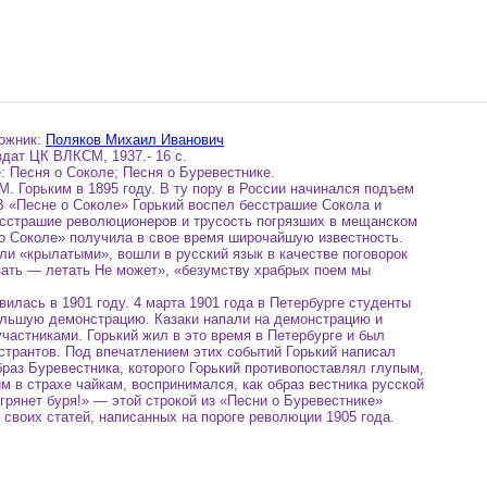
дожник:
Поляков Михаил Иванович
дат ЦК ВЛКСМ, 1937.- 16 с.
 Песня о Соколе; Песня о Буревестнике.
М. Горьким в 1895 году. В ту пору в России начинался подъем
 «Песне о Соколе» Горький воспел бесстрашие Сокола и
сстрашие революционеров и трусость погрязших в мещанском
о Соколе» получила в свое время широчайшую известность.
али «крылатыми», вошли в русский язык в качестве поговорок
зать — летать Не может», «безумству храбрых поем мы
илась в 1901 году. 4 марта 1901 года в Петербурге студенты
ольшую демонстрацию. Казаки напали на демонстрацию и
участниками. Горький жил в это время в Петербурге и был
трантов. Под впечатлением этих событий Горький написал
раз Буревестника, которого Горький противопоставлял глупым,
м в страхе чайкам, воспринимался, как образ вестника русской
грянет буря!» — этой строкой из «Песни о Буревестнике»
 своих статей, написанных на пороге революции 1905 года.