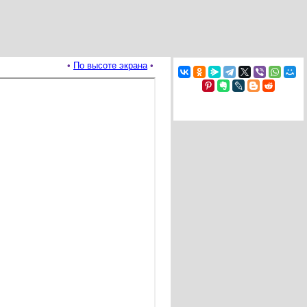
•
По высоте экрана
•