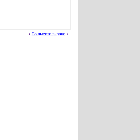
•
По высоте экрана
•