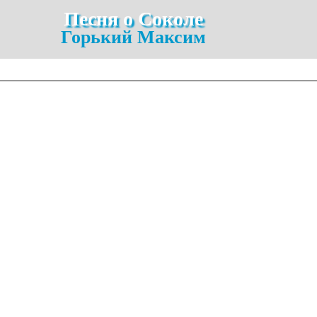
Песня о Соколе
Горький Максим