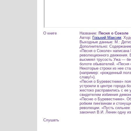
О книге
Название:
Песня о Соколе
Автор:
Горький Максим
; Ху
Выходные данные: М.: Детиз
Дополнительно: Содержание:
«Песня о Соколе» написана 
революционного движения. В
высмеял трусость Ужа — бе
болоте обывателей. «Песня 
Некоторые строки из нее ст
(например: «рожденный пол
славу!»).
«Песня о Буревестнике» появ
устроили в центре города б
жестоко расправились с ее 
свидетелем избиения демонс
«Песню о Буревестнике». Об
робким пингвинам и стонущи
революции. «Пусть сильнее 
закончил В.И. Ленин одну из
Слушать