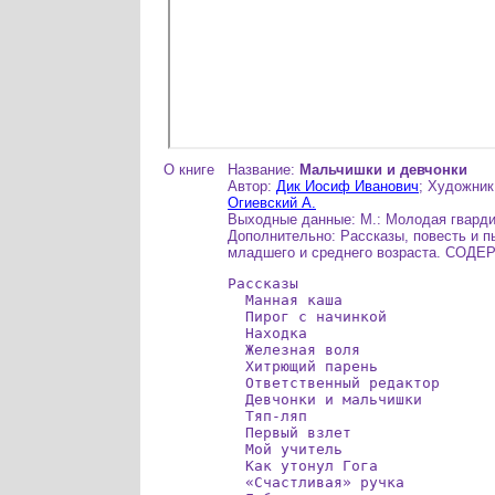
О книге
Название:
Мальчишки и девчонки
Автор:
Дик Иосиф Иванович
; Художни
Огиевский А.
Выходные данные: М.: Молодая гвардия
Дополнительно: Рассказы, повесть и п
младшего и среднего возраста. СОД
Рассказы

  Манная каша

  Пирог с начинкой

  Находка

  Железная воля

  Хитрющий парень

  Ответственный редактор

  Девчонки и мальчишки

  Тяп-ляп

  Первый взлет

  Мой учитель

  Как утонул Гога

  «Счастливая» ручка
