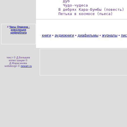
  Дуб

  Чудо-чудеса

В дебрях Кара-Бумбы (повесть)

Петька в космосе (пьеса)
#
Часы Опарина -
революция
циферблата
книги
•
аудиокниги
•
диафильмы
•
журналы
•
пис
текст © Д.Белышев
иллюстрации ©
Д.Марасинова
webdesign ©
newart.ru