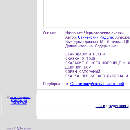
О книге
Название:
Черногорские сказки
Автор:
Стийенский Радуле
; Художн
Выходные данные: М.: Детиздат ЦК 
Дополнительно: Содержание:
СТАРОДАВНЯЯ ПЕСНЯ

СКАЗКА О ТОШЕ

СКАЗАНИЕ О ШОГО ШОГОНИЦЕ И О
ДЕВИЧИЙ БОР

ОБРЕН САМОРАНЫЙ

СКАЗКА ПРО КЕСАРЯ ДУКЛЯНА И
Подборки
🔸
Сказки зарубежных писателей
#
Часы Опарина -
революция
циферблата
книги
•
аудиокниги
текст © Д.Белышев