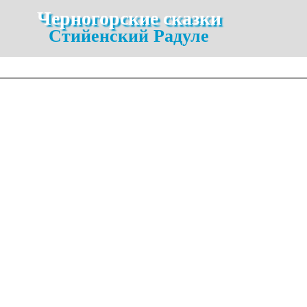
Черногорские сказки
Стийенский Радуле