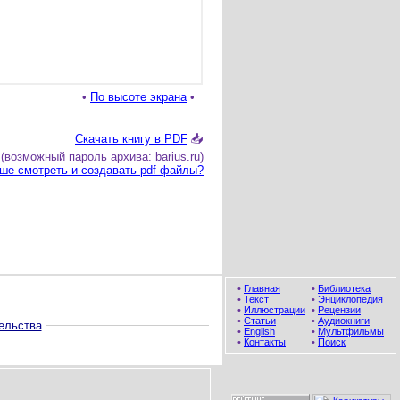
•
По высоте экрана
•
Скачать книгу в PDF
📥
(возможный пароль архива: barius.ru)
ше смотреть и создавать pdf-файлы?
•
Главная
•
Библиотека
•
Текст
•
Энциклопедия
•
Иллюстрации
•
Рецензии
•
Статьи
•
Аудиокниги
ельства
•
English
•
Мультфильмы
•
Контакты
•
Поиск