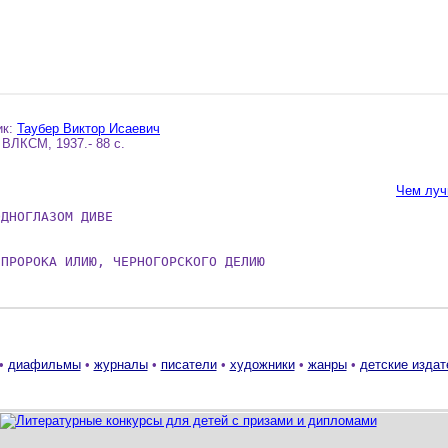
ик:
Таубер Виктор Исаевич
ВЛКСМ, 1937.- 88 с.
Чем луч
ДНОГЛАЗОМ ДИВЕ

 ПРОРОКА ИЛИЮ, ЧЕРНОГОРСКОГО ДЕЛИЮ
•
диафильмы
•
журналы
•
писатели
•
художники
•
жанры
•
детские издат