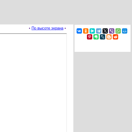
•
По высоте экрана
•