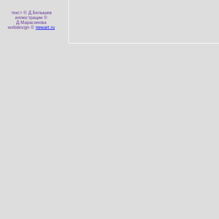
текст © Д.Белышев
иллюстрации ©
Д.Марасинова
webdesign ©
newart.ru