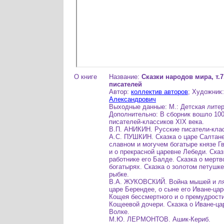
О книге
Название:
Сказки народов мира, т.7
писателей
Автор:
коллектив авторов
; Художник
Александрович
Выходные данные: М.: Детская литера
Дополнительно: В сборник вошло 100
писателей-классиков XIX века.
В.П. АНИКИН. Русские писатели-клас
А.С. ПУШКИН. Сказка о царе Салтане
славном и могучем богатыре князе Г
и о прекрасной царевне Лебеди. Сказ
работнике его Балде. Сказка о мертв
богатырях. Сказка о золотом петушке
рыбке.
В.А. ЖУКОВСКИЙ. Война мышей и ля
царе Берендее, о сыне его Иване-цар
Кощея бессмертного и о премудрост
Кощеевой дочери. Сказка о Иване-ца
Волке.
М.Ю. ЛЕРМОНТОВ. Ашик-Кериб.