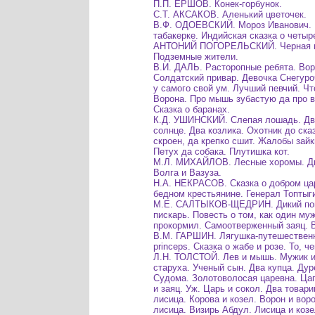
П.П. ЕРШОВ. Конек-горбунок.
С.Т. АКСАКОВ. Аленький цветочек.
В.Ф. ОДОЕВСКИЙ. Мороз Иванович. 
табакерке. Индийская сказка о четыр
АНТОНИЙ ПОГОРЕЛЬСКИЙ. Черная к
Подземные жители.
В.И. ДАЛЬ. Расторопные ребята. Вор
Солдатский привар. Девочка Снегуроч
у самого свой ум. Лучший певчий. Что
Ворона. Про мышь зубастую да про в
Сказка о баранах.
К.Д. УШИНСКИЙ. Слепая лошадь. Два
солнце. Два козлика. Охотник до ска
скроен, да крепко сшит. Жалобы зайк
Петух да собака. Плутишка кот.
М.Л. МИХАЙЛОВ. Лесные хоромы. Дв
Волга и Вазуза.
Н.А. НЕКРАСОВ. Сказка о добром цар
бедном крестьянине. Генерал Топтыг
М.Е. САЛТЫКОВ-ЩЕДРИН. Дикий по
пискарь. Повесть о том, как один му
прокормил. Самоотверженный заяц. В
В.М. ГАРШИН. Лягушка-путешественни
princeps. Сказка о жабе и розе. То, ч
Л.Н. ТОЛСТОЙ. Лев и мышь. Мужик и
старуха. Ученый сын. Два купца. Дур
Судома. Золотоволосая царевна. Цап
и заяц. Уж. Царь и сокол. Два товари
лисица. Корова и козел. Ворон и вор
лисица. Визирь Абдул. Лисица и козе