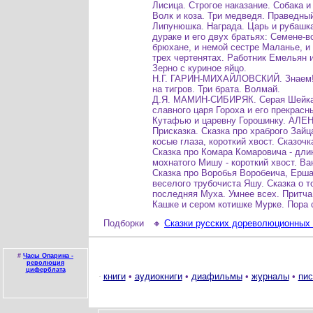
Лисица. Строгое наказание. Собака и
Волк и коза. Три медведя. Праведный
Липунюшка. Награда. Царь и рубашка
дураке и его двух братьях: Семене-в
брюхане, и немой сестре Маланье, и
трех чертенятах. Работник Емельян и
Зерно с куриное яйцо.
Н.Г. ГАРИН-МИХАЙЛОВСКИЙ. Знаем! 
на тигров. Три брата. Волмай.
Д.Я. МАМИН-СИБИРЯК. Серая Шейка.
славного царя Гороха и его прекрасн
Кутафью и царевну Горошинку. АЛ
Присказка. Сказка про храброго Зайц
косые глаза, короткий хвост. Сказочк
Сказка про Комара Комаровича - дли
мохнатого Мишу - короткий хвост. В
Сказка про Воробья Воробеича, Ерш
веселого трубочиста Яшу. Сказка о т
последняя Муха. Умнее всех. Притча
Кашке и сером котишке Мурке. Пора 
Подборки
🔸
Сказки русских дореволюционных
#
Часы Опарина -
революция
циферблата
книги
•
аудиокниги
•
диафильмы
•
журналы
•
пис