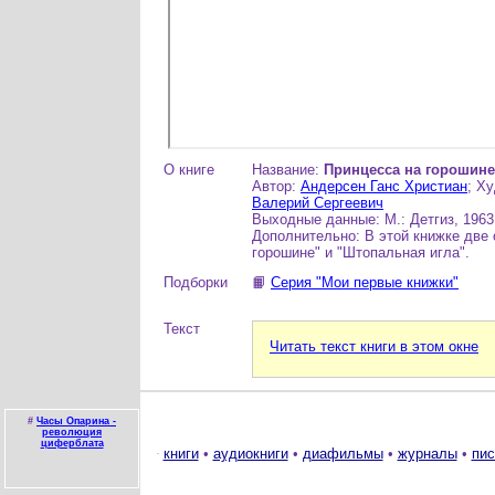
О книге
Название:
Принцесса на горошине
Автор:
Андерсен Ганс Христиан
; Х
Валерий Сергеевич
Выходные данные: М.: Детгиз, 1963.
Дополнительно: В этой книжке две 
горошине" и "Штопальная игла".
Подборки
📙
Серия "Мои первые книжки"
Текст
Читать текст книги в этом окне
#
Часы Опарина -
революция
циферблата
книги
•
аудиокниги
•
диафильмы
•
журналы
•
пис