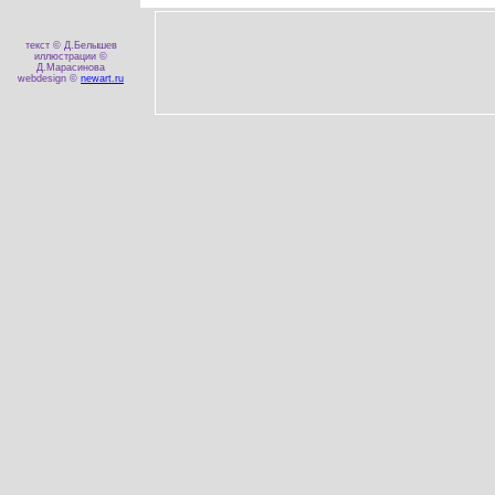
текст © Д.Белышев
иллюстрации ©
Д.Марасинова
webdesign ©
newart.ru