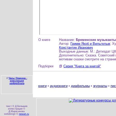
О книге
Название:
Бременские музыканты 
Автор:
Гримм Якоб и Вильгельм
; Х
Константин Иванович
Выходные данные: М.: Детиздат ЦК
Дополнительно: Сказка. Советский
мотивам сказки смотрите на стран
Подборки
📗
Серия "Книга за книгой"
#
Часы Опарина -
революция
циферблата
книги
•
аудиокниги
•
диафильмы
•
журналы
•
пис
текст © Д.Белышев
иллюстрации ©
Д.Марасинова
webdesign ©
newart.ru