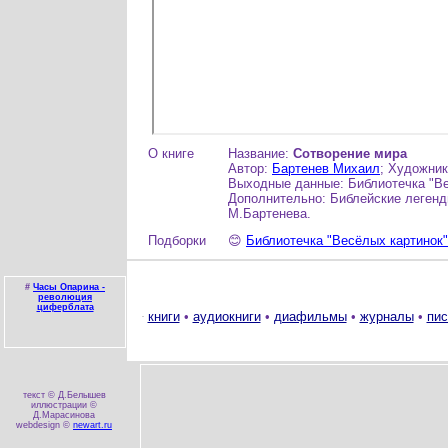
О книге
Название:
Сотворение мира
Автор:
Бартенев Михаил
; Художни
Выходные данные: Библиотечка "Ве
Дополнительно: Библейские легенд
М.Бартенева.
Подборки
😊
Библиотечка "Весёлых картинок"
#
Часы Опарина -
революция
циферблата
книги
•
аудиокниги
•
диафильмы
•
журналы
•
пис
текст © Д.Белышев
иллюстрации ©
Д.Марасинова
webdesign ©
newart.ru