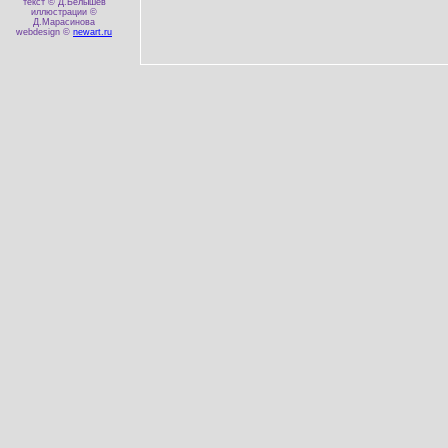
текст © Д.Белышев
иллюстрации ©
Д.Марасинова
webdesign ©
newart.ru