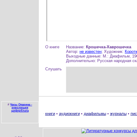
О книге
Название:
Крошечка-Хаврошечка
Автор:
не известен
; Художник:
Коротк
Выходные данные: М.: Диафильм, 1963
Дополнительно: Русская народная ск
Слушать
#
Часы Опарина -
революция
циферблата
книги
•
аудиокниги
•
диафильмы
•
журналы
•
пис