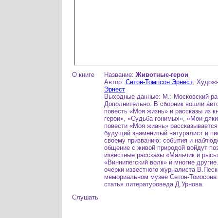
О книге
Название:
Животные-герои
Автор:
Сетон-Томпсон Эрнест
; Худож
Эрнест
Выходные данные: М.: Московский раб
Дополнительно: В сборник вошли авт
повесть «Моя жизнь» и рассказы из к
герои», «Судьба гонимых», «Мои дяки
повести «Моя жиань» рассказывается 
будущий знаменитый натуралист и пи
своему призванию: события и наблюд
общение с живой природой войдут поз
известные рассказы «Мальчик и рысь»
«Виннипегский волк» и многие другие
очерки известного журналиста В.Песк
мемориальном музее Сетон-Тоиосона 
статья литературоведа Д.Урнова.
Слушать