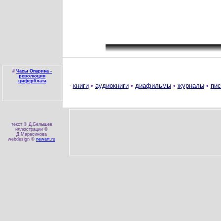
#
Часы Опарина -
революция
циферблата
книги
•
аудиокниги
•
диафильмы
•
журналы
•
пис
текст © Д.Белышев
иллюстрации ©
Д.Марасинова
webdesign ©
newart.ru