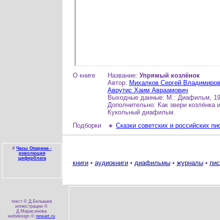
О книге
Название:
Упрямый козлёнок
Автор:
Михалков Сергей Владимиро
Аврутис Хаим Авраамович
Выходные данные: М.: Диафильм, 197
Дополнительно: Как звери козлёнка 
Кукольный диафильм.
Подборки
🔸
Сказки советских и российских пи
#
Часы Опарина -
революция
циферблата
книги
•
аудиокниги
•
диафильмы
•
журналы
•
пис
текст © Д.Белышев
иллюстрации ©
Д.Марасинова
webdesign ©
newart.ru