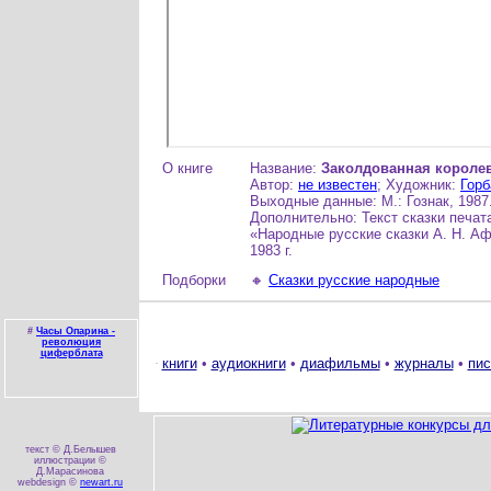
О книге
Название:
Заколдованная короле
Автор:
не известен
; Художник:
Горб
Выходные данные: М.: Гознак, 1987.
Дополнительно: Текст сказки печат
«Народные русские сказки А. Н. Аф
1983 г.
Подборки
🔸
Сказки русские народные
#
Часы Опарина -
революция
циферблата
книги
•
аудиокниги
•
диафильмы
•
журналы
•
пис
текст © Д.Белышев
иллюстрации ©
Д.Марасинова
webdesign ©
newart.ru