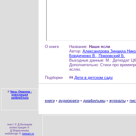
О книге
Название:
Наши ясли
Автор:
Александрова Зинаида Нико
Бордиченко В., Покровский Б.
Выходные данные: М.: Детиздат ЦК
Дополнительно: Стихи про времяпр
яслях.
Подборки
👫
Дети в детском саду
#
Часы Опарина -
революция
циферблата
книги
•
аудиокниги
•
диафильмы
•
журналы
•
пис
текст © Д.Белышев
иллюстрации ©
Д.Марасинова
webdesign ©
newart.ru