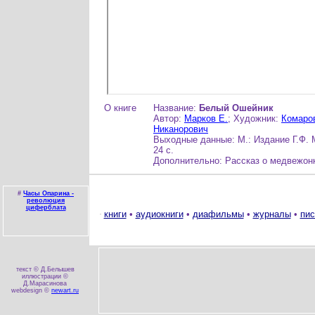
О книге
Название:
Белый Ошейник
Автор:
Марков Е.
; Художник:
Комаро
Никанорович
Выходные данные: М.: Издание Г.Ф. 
24 с.
Дополнительно: Рассказ о медвежонк
#
Часы Опарина -
революция
циферблата
книги
•
аудиокниги
•
диафильмы
•
журналы
•
пис
текст © Д.Белышев
иллюстрации ©
Д.Марасинова
webdesign ©
newart.ru