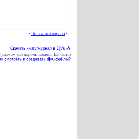
•
По высоте экрана
•
Скачать книгу/журнал в DjVu
📥
(возможный пароль архива: barius.ru)
ак смотреть и создавать djvu-файлы?