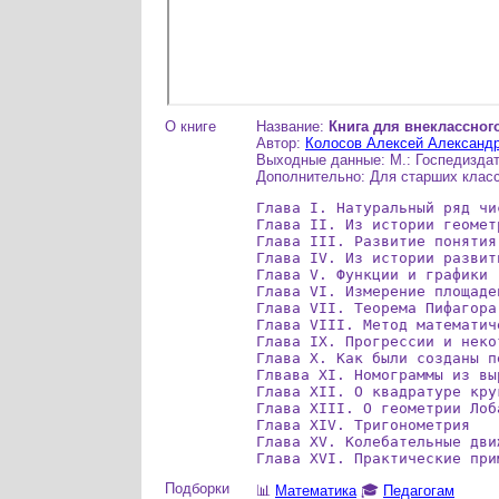
О книге
Название:
Книга для внеклассног
Автор:
Колосов Алексей Александ
Выходные данные: М.: Госпедиздат,
Дополнительно: Для старших класс
Глава I. Натуральный ряд чис
Глава II. Из истории геометр
Глава III. Развитие понятия
Глава IV. Из истории развит
Глава V. Функции и графики

Глава VI. Измерение площадей
Глава VII. Теорема Пифагора
Глава VIII. Метод математич
Глава IX. Прогрессии и неко
Глава X. Как были созданы п
Глвава XI. Номограммы из вы
Глава XII. О квадратуре кру
Глава XIII. О геометрии Лоба
Глава XIV. Тригонометрия

Глава XV. Колебательные дви
Глава XVI. Практические при
Подборки
📊
Математика
🎓
Педагогам