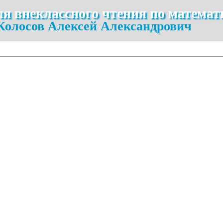
ля внеклассного чтения по математ
Колосов Алексей Александрович