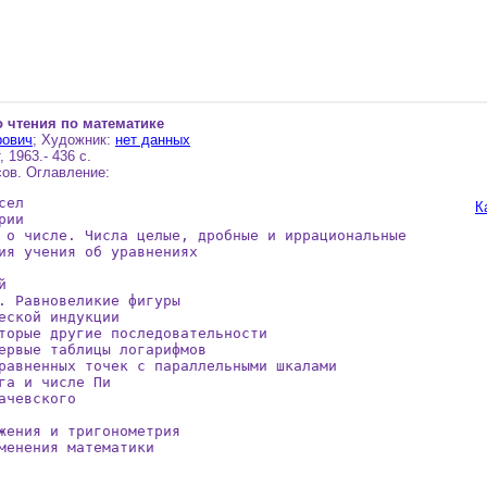
о чтения по математике
рович
; Художник:
нет данных
 1963.- 436 с.
ов. Оглавление:
ел

К
ии

 о числе. Числа целые, дробные и иррациональные

ия учения об уравнениях



. Равновеликие фигуры

еской индукции

торые другие последовательности

ервые таблицы логарифмов

равненных точек с параллельными шкалами

га и числе Пи

чевского

жения и тригонометрия

менения математики