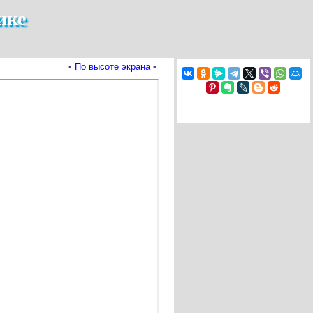
ике
•
По высоте экрана
•