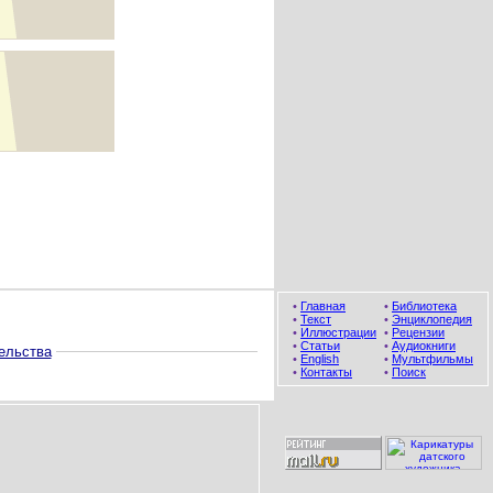
•
Главная
•
Библиотека
•
Текст
•
Энциклопедия
•
Иллюстрации
•
Рецензии
•
Статьи
•
Аудиокниги
ельства
•
English
•
Мультфильмы
•
Контакты
•
Поиск