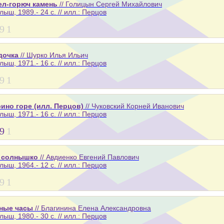
ел-горюч камень
// Голицын Сергей Михайлович
лыш, 1989.- 24 с. // илл.: Перцов
9
1
дочка
// Шурко Илья Ильич
лыш, 1971.- 16 с. // илл.: Перцов
9
1
ино горе (илл. Перцов)
// Чуковский Корней Иванович
лыш, 1971.- 16 с. // илл.: Перцов
9
1
 солнышко
// Авдиенко Евгений Павлович
лыш, 1964.- 12 с. // илл.: Перцов
9
1
ные часы
// Благинина Елена Александровна
лыш, 1980.- 30 с. // илл.: Перцов