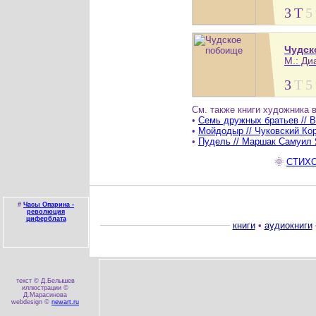
3
Т
5
Чудск
М.: Ди
3
Т
5
См. также книги художника 
•
Семь дружных братьев // В
•
Мойдодыр // Чуковский Кор
•
Пудель // Маршак Самуил Я
🌞
СТИХО
#
Часы Опарина -
революция
циферблата
книги
•
аудиокниги
текст © Д.Белышев
иллюстрации ©
Д.Марасинова
webdesign ©
newart.ru