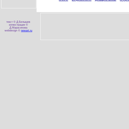
текст © Д.Белышев
иллюстрации ©
Д.Марасинова
webdesign ©
newart.ru