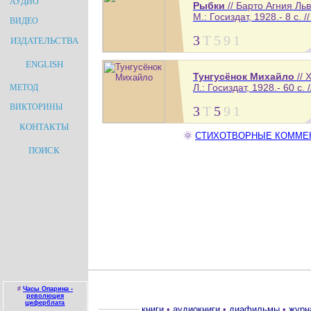
АУДИО
Рыбки
// Барто Агния Ль
М.: Госиздат, 1928.- 8 с. /
ВИДЕО
3
Т
5
9
1
ИЗДАТЕЛЬСТВА
ENGLISH
Тунгусёнок Михайло
// 
Л.: Госиздат, 1928.- 60 с. 
МЕТОД
ВИКТОРИНЫ
3
Т
5
9
1
КОНТАКТЫ
🌞
СТИХОТВОРНЫЕ КОММЕНТА
ПОИСК
#
Часы Опарина -
революция
циферблата
книги
•
аудиокниги
•
диафильмы
•
журн