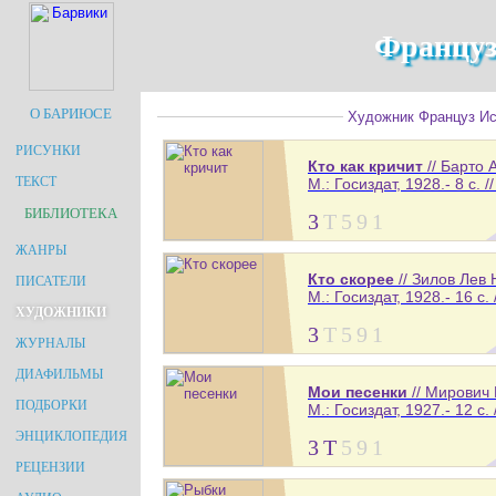
Француз
О БАРИЮСЕ
Художник Француз Иси
РИСУНКИ
Кто как кричит
// Барто 
ТЕКСТ
М.: Госиздат, 1928.- 8 с. /
БИБЛИОТЕКА
3
Т
5
9
1
ЖАНРЫ
Кто скорее
// Зилов Лев
ПИСАТЕЛИ
М.: Госиздат, 1928.- 16 с.
ХУДОЖНИКИ
3
Т
5
9
1
ЖУРНАЛЫ
ДИАФИЛЬМЫ
Мои песенки
// Мирович
ПОДБОРКИ
М.: Госиздат, 1927.- 12 с.
ЭНЦИКЛОПЕДИЯ
3
Т
5
9
1
РЕЦЕНЗИИ