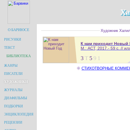
Ха
О БАРИЮСЕ
Художник Халило
РИСУНКИ
К нам приходит Новый 
ТЕКСТ
М.: АСT, 2017.- 59 с. // и
БИБЛИОТЕКА
3
Т
5
9
1
ЖАНРЫ
🌞
СТИХОТВОРНЫЕ КОММЕНТА
ПИСАТЕЛИ
ХУДОЖНИКИ
ЖУРНАЛЫ
ДИАФИЛЬМЫ
ПОДБОРКИ
ЭНЦИКЛОПЕДИЯ
РЕЦЕНЗИИ