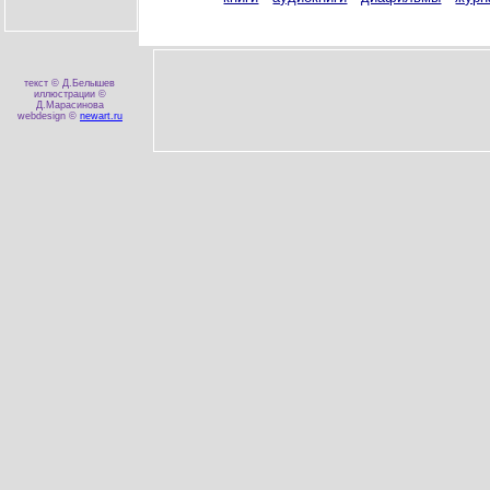
текст © Д.Белышев
иллюстрации ©
Д.Марасинова
webdesign ©
newart.ru