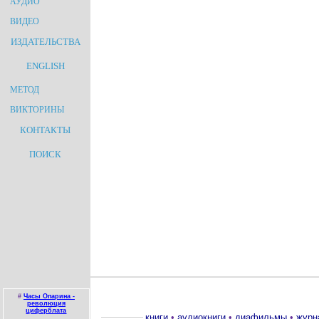
АУДИО
ВИДЕО
ИЗДАТЕЛЬСТВА
ENGLISH
МЕТОД
ВИКТОРИНЫ
КОНТАКТЫ
ПОИСК
#
Часы Опарина -
революция
циферблата
книги
•
аудиокниги
•
диафильмы
•
журн