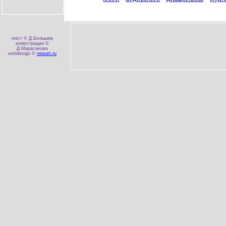
текст © Д.Белышев
иллюстрации ©
Д.Марасинова
webdesign ©
newart.ru