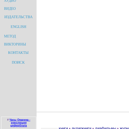
АУДИО
ВИДЕО
ИЗДАТЕЛЬСТВА
ENGLISH
МЕТОД
ВИКТОРИНЫ
КОНТАКТЫ
ПОИСК
#
Часы Опарина -
революция
циферблата
книги
•
аудиокниги
•
диафильмы
•
журн