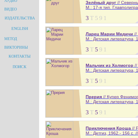
АУДИО
Зелёный друг
// Северн
М.: 17-я тип. Главполигра
ВИДЕО
3
Т
5
9
1
ИЗДАТЕЛЬСТВА
ENGLISH
Ларец Марии Медичи
//
М.: Детская литература, 1
МЕТОД
ВИКТОРИНЫ
3
Т
5
9
1
КОНТАКТЫ
Мальчик из Холмогор
//
ПОИСК
М.: Детская литература, 1
3
Т
5
9
1
Прерия
// Купер Фенимо
М.: Детская литература, 1
3
Т
5
9
1
Приключения Кроша
// 
М.: Детгиз, 1962.- 156 с. 