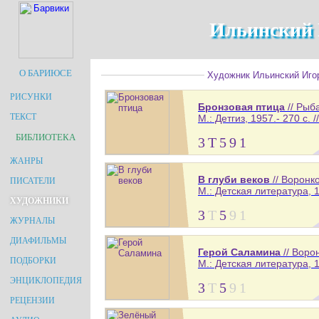
Ильинский 
О БАРИЮСЕ
Художник Ильинский Игор
РИСУНКИ
Бронзовая птица
// Рыб
ТЕКСТ
М.: Детгиз, 1957.- 270 с. 
БИБЛИОТЕКА
3
Т
5
9
1
ЖАНРЫ
В глуби веков
// Воронк
ПИСАТЕЛИ
М.: Детская литература, 1
ХУДОЖНИКИ
3
Т
5
9
1
ЖУРНАЛЫ
ДИАФИЛЬМЫ
Герой Саламина
// Воро
ПОДБОРКИ
М.: Детская литература, 1
ЭНЦИКЛОПЕДИЯ
3
Т
5
9
1
РЕЦЕНЗИИ