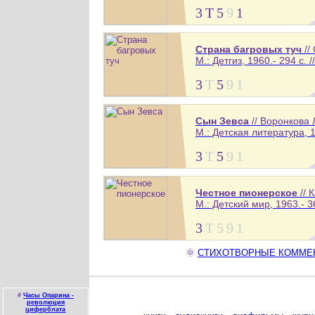
3
Т
5
9
1
Страна багровых туч
//
М.: Детгиз, 1960.- 294 с. 
3
Т
5
9
1
Сын Зевса
// Воронкова
М.: Детская литература, 1
3
Т
5
9
1
Честное пионерское
// 
М.: Детский мир, 1963.- 36
3
Т
5
9
1
🌞
СТИХОТВОРНЫЕ КОММЕНТА
#
Часы Опарина -
революция
циферблата