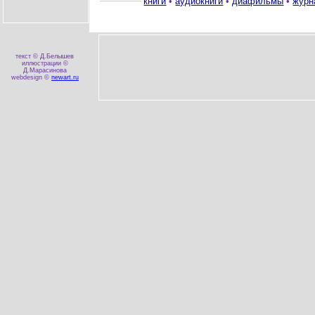
книги
•
аудиокниги
•
диафильмы
•
журн
текст © Д.Белышев
иллюстрации ©
Д.Марасинова
webdesign ©
newart.ru