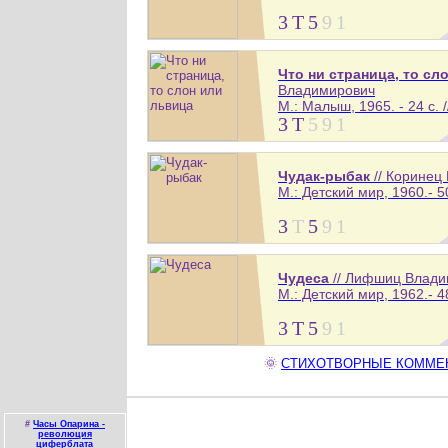
3
Т
5
9
1
Что ни страница, то сл
Владимирович
М.: Малыш, 1965. - 24 с. /
3
Т
5
9
1
Чудак-рыбак
// Коринец
М.: Детский мир, 1960.- 50
3
Т
5
9
1
Чудеса
// Лифшиц Влади
М.: Детский мир, 1962.- 48
3
Т
5
9
1
🌞
СТИХОТВОРНЫЕ КОММЕНТА
#
Часы Опарина -
революция
циферблата