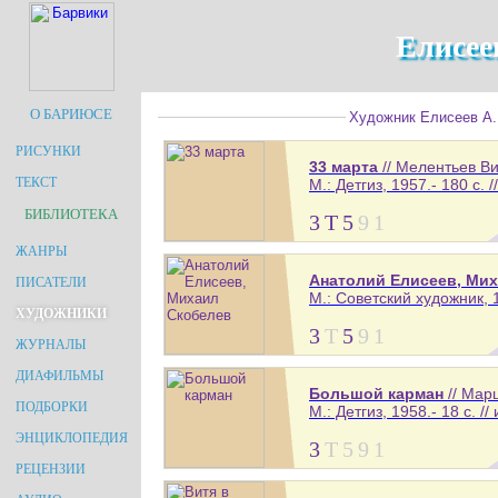
Елисее
О БАРИЮСЕ
Художник Елисеев А.,
РИСУНКИ
33 марта
// Мелентьев В
ТЕКСТ
М.: Детгиз, 1957.- 180 с. 
БИБЛИОТЕКА
3
Т
5
9
1
ЖАНРЫ
Анатолий Елисеев, Ми
ПИСАТЕЛИ
М.: Советский художник, 1
ХУДОЖНИКИ
3
Т
5
9
1
ЖУРНАЛЫ
ДИАФИЛЬМЫ
Большой карман
// Мар
ПОДБОРКИ
М.: Детгиз, 1958.- 18 с. //
ЭНЦИКЛОПЕДИЯ
3
Т
5
9
1
РЕЦЕНЗИИ