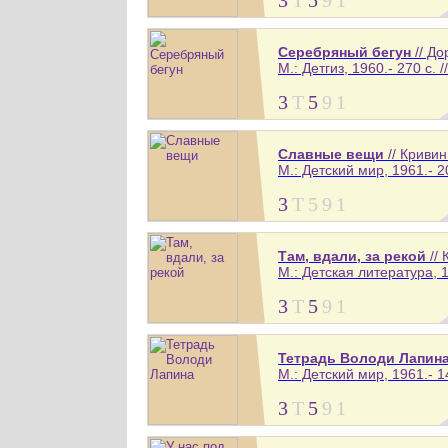
Серебряный бегун
// До
М.: Детгиз, 1960.- 270 с. 
3
Т
5
9
1
Славные вещи
// Криви
М.: Детский мир, 1961.- 20
3
Т
5
9
1
Там, вдали, за рекой
//
М.: Детская литература, 1
3
Т
5
9
1
Тетрадь Володи Лапин
М.: Детский мир, 1961.- 14
3
Т
5
9
1