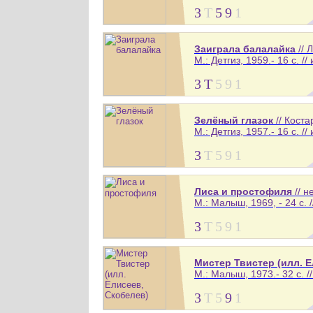
3
Т
5
9
1
Заиграла балалайка
// 
М.: Детгиз, 1959.- 16 с. //
3
Т
5
9
1
Зелёный глазок
// Кост
М.: Детгиз, 1957.- 16 с. //
3
Т
5
9
1
Лиса и простофиля
// н
М.: Малыш, 1969, - 24 с. /
3
Т
5
9
1
Мистер Твистер (илл. Е
М.: Малыш, 1973.- 32 с. /
3
Т
5
9
1