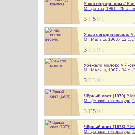
У нас под крылом
// Бар
М.: Детгиз, 1961.- 28 с.: и
3
Т
5
9
1
У нас сегодня весело
//
М.: Малыш, 1968.- 12 с. /
3
Т
5
9
1
Убежало молоко
// Яко
М.: Малыш, 1967.- 34 с. /
3
Т
5
9
1
Чёрный свет (1970)
// М
М.: Детская литература, 1
3
Т
5
9
1
Чёрный свет (1973)
// М
М.: Детская литература, 1