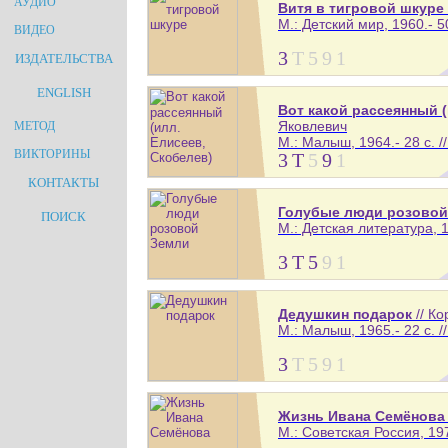
АУДИО
Витя в тигровой шкуре
М.: Детский мир, 1960.- 50
ВИДЕО
3
Т
5
9
1
ИЗДАТЕЛЬСТВА
ENGLISH
Вот какой рассеянный (
Яковлевич
МЕТОД
М.: Малыш, 1964.- 28 с. /
ВИКТОРИНЫ
3
Т
5
9
1
КОНТАКТЫ
Голубые люди розовой
ПОИСК
М.: Детская литература, 1
3
Т
5
9
1
Дедушкин подарок
// К
М.: Малыш, 1965.- 22 с. /
3
Т
5
9
1
Жизнь Ивана Семёнова
М.: Советская Россия, 197