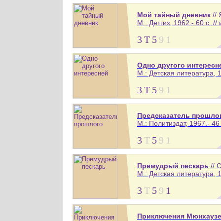
Мой тайный дневник
//
М.: Детгиз, 1962.- 60 с. //
3
Т
5
9
1
Одно другого интересн
М.: Детская литература, 1
3
Т
5
9
1
Предсказатель прошло
М.: Политиздат, 1967.- 46 
3
Т
5
9
1
Премудрый пескарь
// 
М.: Детская литература, 1
3
Т
5
9
1
Приключения Мюнхаузен