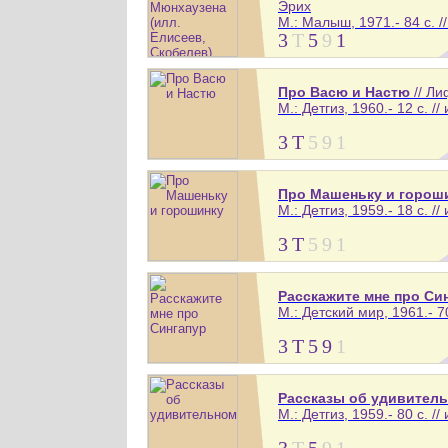
Эрих
М.: Малыш, 1971.- 84 с. /
3
Т
5
9
1
Про Васю и Настю
// Л
М.: Детгиз, 1960.- 12 с. //
3
Т
5
9
1
Про Машеньку и горош
М.: Детгиз, 1959.- 18 с. //
3
Т
5
9
1
Расскажите мне про Си
М.: Детский мир, 1961.- 70
3
Т
5
9
1
Рассказы об удивител
М.: Детгиз, 1959.- 80 с. //
3
Т
5
9
1