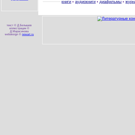
книги
•
аудиокниги
•
диафильмы
•
журн
текст © Д.Белышев
иллюстрации ©
Д.Марасинова
webdesign ©
newart.ru