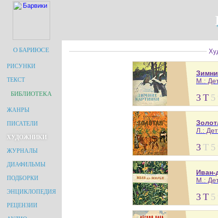
О БАРИЮСЕ
Худ
РИСУНКИ
Зимни
ТЕКСТ
М.: Дет
БИБЛИОТЕКА
3
Т
5
ЖАНРЫ
Золот
ПИСАТЕЛИ
Л.: Дет
ХУДОЖНИКИ
3
Т
5
ЖУРНАЛЫ
ДИАФИЛЬМЫ
Иван-
ПОДБОРКИ
М.: Дет
ЭНЦИКЛОПЕДИЯ
3
Т
5
РЕЦЕНЗИИ