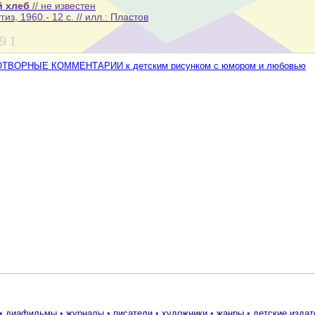
й хлеб
// не известен
гиз, 1960.- 12 с. // илл.: Пластов
9
1
ТВОРНЫЕ КОММЕНТАРИИ к детским рисунком с юмором и любовью
•
диафильмы
•
журналы
•
писатели
•
художники
•
жанры
•
детские издат