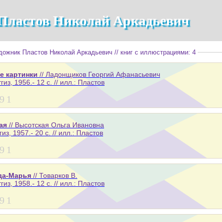
Пластов Николай Аркадьевич
ожник Пластов Николай Аркадьевич // книг с иллюстрациями: 4
е картинки
// Ладонщиков Георгий Афанасьевич
гиз, 1956.- 12 с. // илл.: Пластов
9
1
ая
// Высотская Ольга Ивановна
гиз, 1957.- 20 с. // илл.: Пластов
9
1
да-Марья
// Товарков В.
гиз, 1958.- 12 с. // илл.: Пластов
9
1