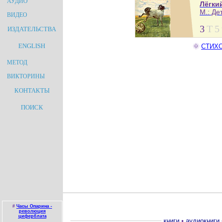
АУДИО
Лёгки
М.: Дет
ВИДЕО
3
Т
5
ИЗДАТЕЛЬСТВА
ENGLISH
🌞
СТИХО
МЕТОД
ВИКТОРИНЫ
КОНТАКТЫ
ПОИСК
#
Часы Опарина -
революция
циферблата
книги
•
аудиокниги