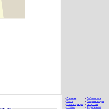
•
Главная
•
Библиотека
•
Текст
•
Энциклопедия
•
Иллюстрации
•
Рецензии
•
Статьи
•
Аудиокниги
ельства