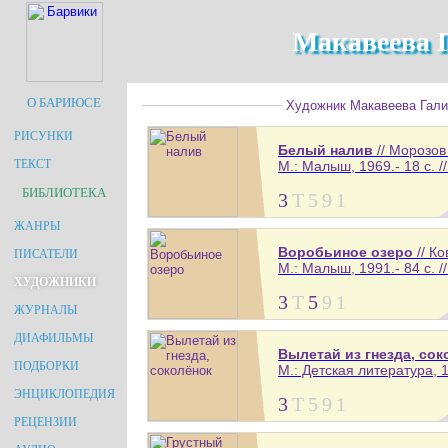
Макавеева 
О БАРИЮСЕ
Художник Макавеева Галин
РИСУНКИ
Белый налив
// Морозов
ТЕКСТ
М.: Малыш, 1969.- 18 с. /
БИБЛИОТЕКА
3
Т
5
9
1
ЖАНРЫ
Воробьиное озеро
// К
ПИСАТЕЛИ
М.: Малыш, 1991.- 84 с. /
ХУДОЖНИКИ
3
Т
5
9
1
ЖУРНАЛЫ
ДИАФИЛЬМЫ
Вылетай из гнезда, сок
ПОДБОРКИ
М.: Детская литература, 1
ЭНЦИКЛОПЕДИЯ
3
Т
5
9
1
РЕЦЕНЗИИ