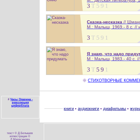
3
Т
5
9
1
Сказка-несказка
// Шман
М.: Малыш, 1969.- 8 с. //
3
Т
5
9
1
Я знаю, что надо приду
М.: Малыш, 1983.- 40 с. /
3
Т
5
9
1
🌞
СТИХОТВОРНЫЕ КОММЕНТА
#
Часы Опарина -
революция
циферблата
книги
•
аудиокниги
•
диафильмы
•
журн
текст © Д.Белышев
иллюстрации ©
Д.Марасинова