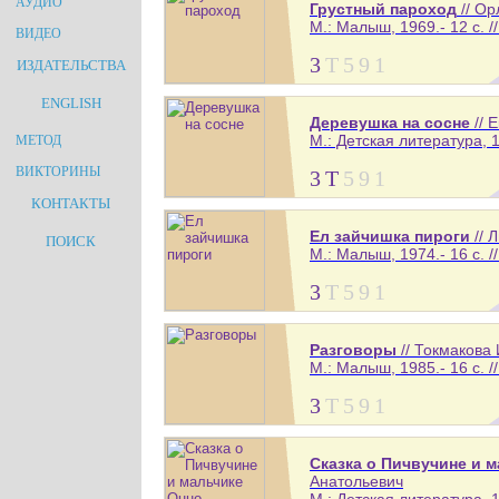
АУДИО
Грустный пароход
// Ор
М.: Малыш, 1969.- 12 с. /
ВИДЕО
3
Т
5
9
1
ИЗДАТЕЛЬСТВА
ENGLISH
Деревушка на сосне
// 
М.: Детская литература, 1
МЕТОД
ВИКТОРИНЫ
3
Т
5
9
1
КОНТАКТЫ
Ел зайчишка пироги
// 
ПОИСК
М.: Малыш, 1974.- 16 с. /
3
Т
5
9
1
Разговоры
// Токмакова
М.: Малыш, 1985.- 16 с. /
3
Т
5
9
1
Сказка о Пичвучине и 
Анатольевич
М.: Детская литература, 1