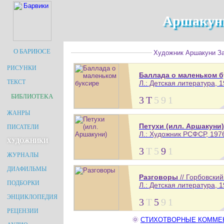
Аршакуни
О БАРИЮСЕ
Художник Аршакуни Зав
РИСУНКИ
Баллада о маленьком б
ТЕКСТ
Л.: Детская литература, 19
БИБЛИОТЕКА
3
Т
5
9
1
ЖАНРЫ
Петухи (илл. Аршакуни)
ПИСАТЕЛИ
Л.: Художник РСФСР, 1976.
ХУДОЖНИКИ
3
Т
5
9
1
ЖУРНАЛЫ
ДИАФИЛЬМЫ
Разговоры
// Горбовски
ПОДБОРКИ
Л.: Детская литература, 19
ЭНЦИКЛОПЕДИЯ
3
Т
5
9
1
РЕЦЕНЗИИ
🌞
СТИХОТВОРНЫЕ КОММЕНТА