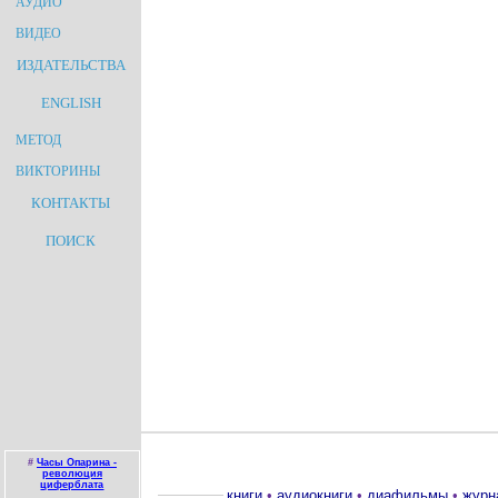
АУДИО
ВИДЕО
ИЗДАТЕЛЬСТВА
ENGLISH
МЕТОД
ВИКТОРИНЫ
КОНТАКТЫ
ПОИСК
#
Часы Опарина -
революция
циферблата
книги
•
аудиокниги
•
диафильмы
•
журн