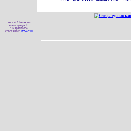
текст © Д.Белышев
иллюстрации ©
Д.Марасинова
webdesign ©
newart.ru