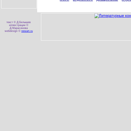
текст © Д.Белышев
иллюстрации ©
Д.Марасинова
webdesign ©
newart.ru