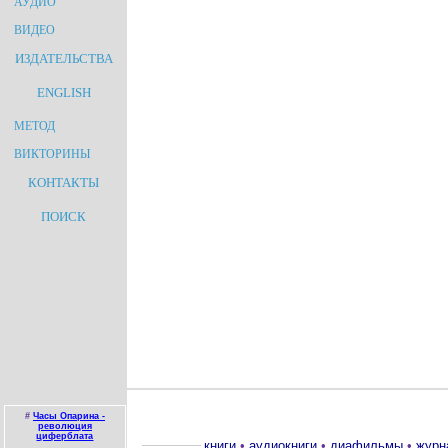
АУДИО
ВИДЕО
ИЗДАТЕЛЬСТВА
ENGLISH
МЕТОД
ВИКТОРИНЫ
КОНТАКТЫ
ПОИСК
#
Часы Опарина -
революция
циферблата
книги
•
аудиокниги
•
диафильмы
•
журн