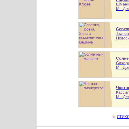
Шманке
М.: Де
Сереж
Ткачен
Новоси
Солне
Сахарн
М.: Де
Честн
Кассил
М.: Де
🌞
СТИХО