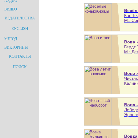
АУДИО
ВИДЕО
Весёл
Кан Ек
ИЗДАТЕЛЬСТВА
М.: Со
ENGLISH
МЕТОД
Вова 
Гердт 
ВИКТОРИНЫ
М.: Де
КОНТАКТЫ
ПОИСК
Вова 
Чистяк
Калини
Вова 
Лебеде
Яросла
Вовка