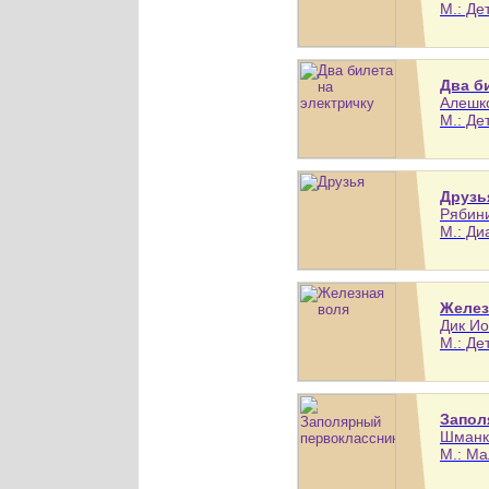
М.: Де
Два б
Алешко
М.: Де
Друзь
Рябини
М.: Ди
Желез
Дик Ио
М.: Де
Запол
Шманке
М.: Ма