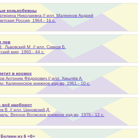
ые конькобежцы
атерина Николаевна // илл. Малеинов Андрей
ветская Россия, 1964.- 16 с.
и лев
З.; Львовский М. // илл. Савков Б.
тский мир, 1960.- 44 с.
летит в космос
ов Антоним Фёдорович // илл. Хмылёв А.
н: Калининское книжное изд-во, 1961.- 10 с.
– всё наоборот
в В. // илл. Циновский Д.
вль: Верхне-Волжское книжное изд-во, 1975.- 12 с.
 Булкин из 6 «б»