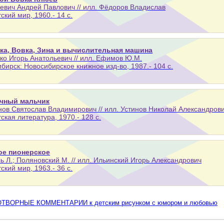
вич Андрей Павлович // илл. Фёдоров Владислав
тский мир, 1960.- 14 с.
ка, Вовка, Зина и вычислительная машина
ко Игорь Анатольевич // илл. Ефимов Ю.М.
бирск: Новосибирское книжное изд-во, 1987.- 104 с.
чный мальчик
ов Святослав Владимирович // илл. Устинов Николай Александров
тская литература, 1970.- 128 с.
ое пионерское
ь Л.; Поляновский М. // илл. Ильинский Игорь Александрович
тский мир, 1963.- 36 с.
ТВОРНЫЕ КОММЕНТАРИИ к детским рисунком с юмором и любовью