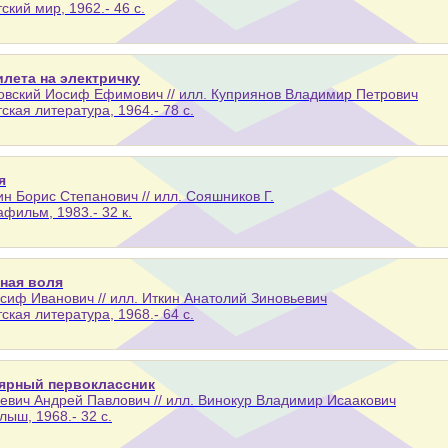
тский мир, 1962.- 46 с.
илета на электричку
вский Иосиф Ефимович // илл. Куприянов Владимир Петрович
тская литература, 1964.- 78 с.
я
н Борис Степанович // илл. Сояшников Г.
афильм, 1983.- 32 к.
ная воля
сиф Иванович // илл. Иткин Анатолий Зиновьевич
тская литература, 1968.- 64 с.
ярный первоклассник
вич Андрей Павлович // илл. Винокур Владимир Исаакович
лыш, 1968.- 32 с.