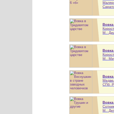
Маляре
Сарато
Вовка
Корост
М.: Ди
Вовка
Корост
М.: Ми
Вовка
Медвед
СПб: Р
Вовка
Сотник
М.: Де