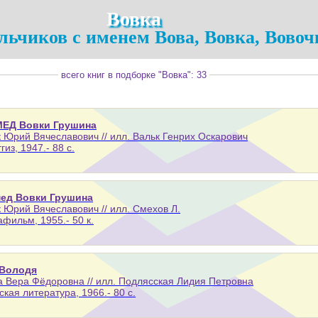
Вовка
льчиков с именем Вова, Вовка, Вово
всего книг в подборке "Вовка": 33
ЕД Вовки Грушина
 Юрий Вячеславович // илл. Вальк Генрих Оскарович
гиз, 1947.- 88 с.
ед Вовки Грушина
 Юрий Вячеславович // илл. Смехов Л.
афильм, 1955.- 50 к.
 Володя
 Вера Фёдоровна // илл. Подлясская Лидия Петровна
тская литература, 1966.- 80 с.