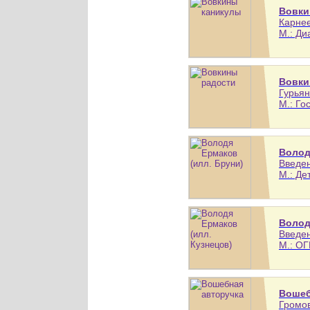
Вовки
Карнее
М.: Ди
Вовки
Гурьян
М.: Гос
Волод
Введен
М.: Дет
Волод
Введен
М.: ОГ
Вошеб
Громов