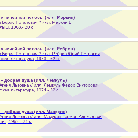
 с ничейной полосы (илл. Маркин)
 Борис Потапович // илл. Маркин В.
лыш, 1968.- 20 с.
 с ничейной полосы (илл. Ребров)
 Борис Потапович // илл. Ребров Юрий Петрович
тская литература, 1983.- 62 с.
 – добрая душа (илл. Лемкуль)
Агния Львовна // илл. Лемкуль Федор Викторович
тская литература, 1974.- 32 с.
 – добрая душа (илл. Мазурин)
Агния Львовна // илл. Мазурин Герман Алексеевич
гиз, 1962.- 24 с.