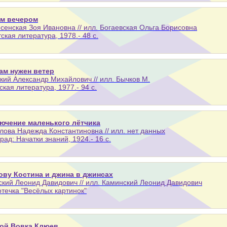
м вечером
сенская Зоя Ивановна // илл. Богаевская Ольга Борисовна
тская литература, 1978.- 48 с.
ам нужен ветер
кий Александр Михайлович // илл. Бычков М.
тская литература, 1977.- 94 с.
ючение маленького лётчика
ова Надежда Константиновна // илл. нет данных
рад: Начатки знаний, 1924.- 16 с.
ову Костина и джина в джинсах
кий Леонид Давидович // илл. Каминский Леонид Давидович
течка "Весёлых картинок"
ой Вовка Клюев