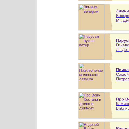
Зимни
Воскре
М.: Де
Парус
Гиневс
Л.: Де
Прикл
Самойл
Петрог
Про В
Каминс
Библио
Рядов