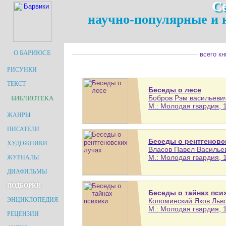
С
научно-популярные и 
О БАРИЮСЕ
всего кн
РИСУНКИ
ТЕКСТ
Беседы о лесе
Бобров Рэм васильевич
БИБЛИОТЕКА
М.: Молодая гвардия, 1
ЖАНРЫ
ПИСАТЕЛИ
Беседы о рентгеновс
ХУДОЖНИКИ
Власов Павел Васильев
М.: Молодая гвардия, 1
ЖУРНАЛЫ
ДИАФИЛЬМЫ
ПОДБОРКИ
Беседы о тайнах пси
ЭНЦИКЛОПЕДИЯ
Коломинский Яков Львов
М.: Молодая гвардия, 1
РЕЦЕНЗИИ