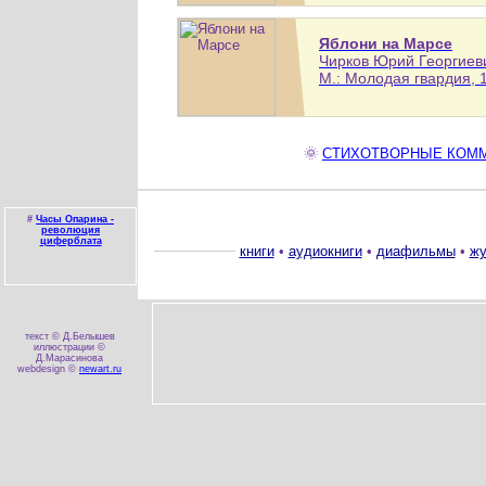
Яблони на Марсе
Чирков Юрий Георгиевич
М.: Молодая гвардия, 1
🌞
СТИХОТВОРНЫЕ КОММЕН
#
Часы Опарина -
революция
циферблата
книги
•
аудиокниги
•
диафильмы
•
жу
текст © Д.Белышев
иллюстрации ©
Д.Марасинова
webdesign ©
newart.ru