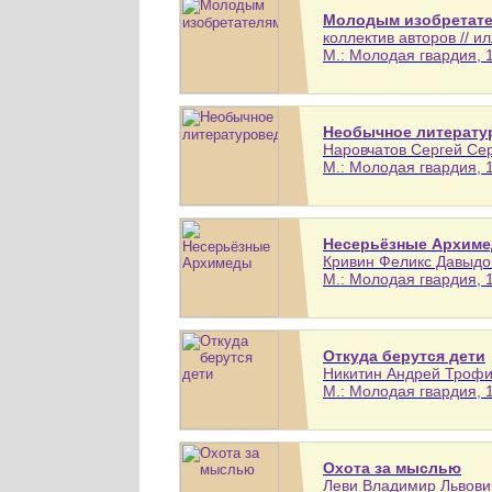
Молодым изобретат
коллектив авторов // и
М.: Молодая гвардия, 1
Необычное литерату
Наровчатов Сергей Серг
М.: Молодая гвардия, 1
Несерьёзные Архим
Кривин Феликс Давыдови
М.: Молодая гвардия, 1
Откуда берутся дети
Никитин Андрей Трофим
М.: Молодая гвардия, 1
Охота за мыслью
Леви Владимир Львович 