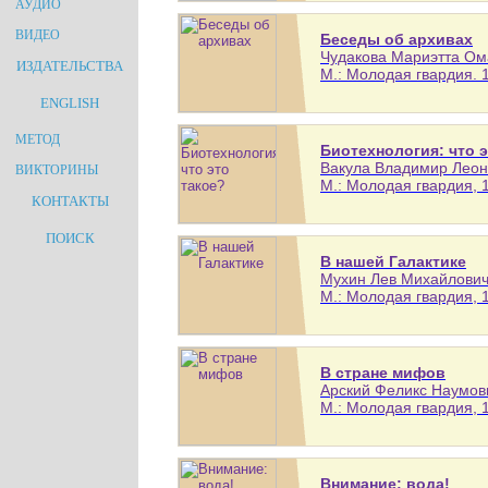
АУДИО
ВИДЕО
Беседы об архивах
Чудакова Мариэтта Ома
ИЗДАТЕЛЬСТВА
М.: Молодая гвардия. 1
ENGLISH
МЕТОД
Биотехнология: что э
Вакула Владимир Леонт
ВИКТОРИНЫ
М.: Молодая гвардия, 1
КОНТАКТЫ
ПОИСК
В нашей Галактике
Мухин Лев Михайлович 
М.: Молодая гвардия, 1
В стране мифов
Арский Феликс Наумович
М.: Молодая гвардия, 1
Внимание: вода!