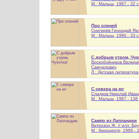
М.: Малыш, 1987.- 32 с
Про оленей
Снегирёв Геннадий Яко
М.: Малыш, 1990.- 33 с
С добрым утром, Чук
Воскобойников Валери
Самуилович
Л.: Детская литература,
С севера на юг
Сладков Николай Ивано
М.: Малыш, 1987.- 138 
Сампо из Лапландии
Витензон Ж. // илл. Бр
М.: Киноцентр, 1989.- 1