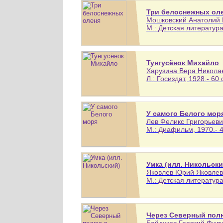
Три белоснежных ол
Мошковский Анатолий И
М.: Детская литература,
Тунгусёнок Михайло
Харузина Вера Николае
Л.: Госиздат, 1928.- 60 
У самого Белого мор
Лев Феликс Григорьеви
М.: Диафильм, 1970.- 4
Умка (илл. Никольски
Яковлев Юрий Яковлеви
М.: Детская литература,
Через Северный пол
Байдуков Георгий Фили