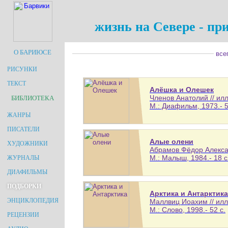
жизнь на Севере - при
О БАРИЮСЕ
всег
РИСУНКИ
ТЕКСТ
Алёшка и Олешек
Членов Анатолий // и
БИБЛИОТЕКА
М.: Диафильм, 1973.- 5
ЖАНРЫ
ПИСАТЕЛИ
Алые олени
ХУДОЖНИКИ
Абрамов Фёдор Алексан
М.: Малыш, 1984.- 18 с
ЖУРНАЛЫ
ДИАФИЛЬМЫ
ПОДБОРКИ
Арктика и Антарктика
ЭНЦИКЛОПЕДИЯ
Маллвиц Иоахим // илл
М.: Слово, 1998.- 52 с.
РЕЦЕНЗИИ