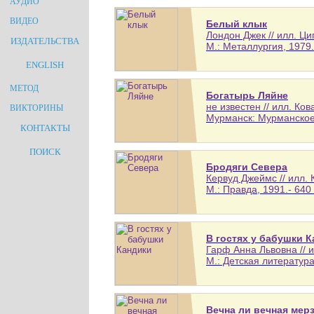
АУДИО
ВИДЕО
Белый клык
Лондон Джек // илл. Ц
ИЗДАТЕЛЬСТВА
М.: Металлургия, 1979.
ENGLISH
МЕТОД
Богатырь Ляйне
не известен // илл. Ков
ВИКТОРИНЫ
Мурманск: Мурманское 
КОНТАКТЫ
ПОИСК
Бродяги Севера
Кервуд Джеймс // илл. 
М.: Правда, 1991.- 640 
В гостях у бабушки 
Гарф Анна Львовна // 
М.: Детская литература,
Вечна ли вечная мер