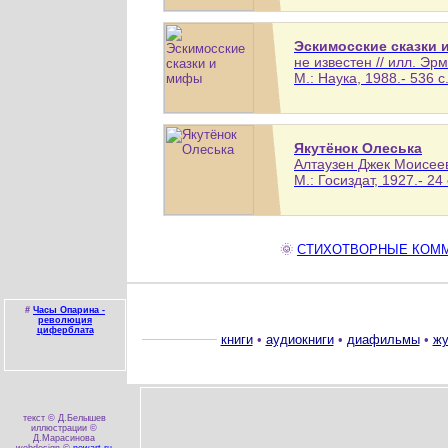
Эскимосские сказки
не известен // илл. Эр
М.: Наука, 1988.- 536 с
Якутёнок Олеська
Алтаузен Джек Моисее
М.: Госиздат, 1927.- 24 
🌞
СТИХОТВОРНЫЕ КОММЕН
#
Часы Опарина -
революция
циферблата
книги
•
аудиокниги
•
диафильмы
•
жу
текст © Д.Белышев
иллюстрации ©
Д.Марасинова