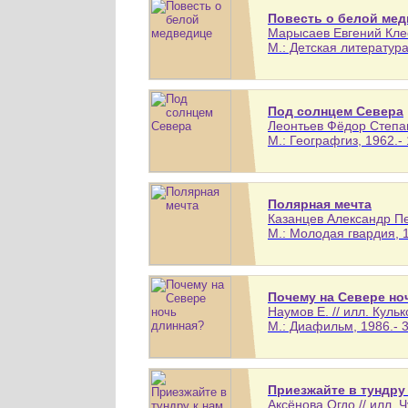
Повесть о белой ме
Марысаев Евгений Клео
М.: Детская литература,
Под солнцем Севера
Леонтьев Фёдор Степан
М.: Географгиз, 1962.- 
Полярная мечта
Казанцев Александр Пе
М.: Молодая гвардия, 1
Почему на Севере но
Наумов Е. // илл. Кул
М.: Диафильм, 1986.- 3
Приезжайте в тундру 
Аксёнова Огдо // илл.