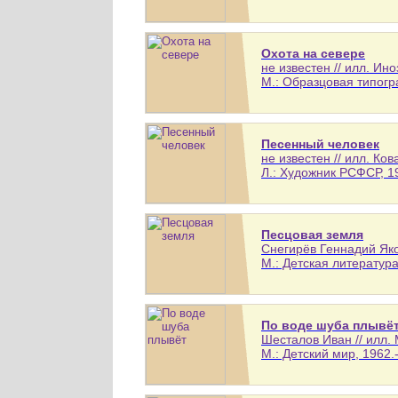
Охота на севере
не известен // илл. И
М.: Образцовая типогра
Песенный человек
не известен // илл. Ков
Л.: Художник РСФСР, 19
Песцовая земля
Снегирёв Геннадий Яков
М.: Детская литература,
По воде шуба плывё
Шесталов Иван // илл. 
М.: Детский мир, 1962.-