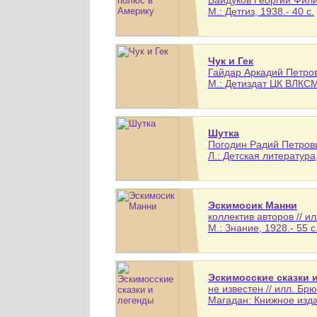
М.: Детгиз, 1938.- 40 с.
Чук и Гек
Гайдар Аркадий Петров
М.: Детиздат ЦК ВЛКСМ,
Шутка
Погодин Радий Петрович
Л.: Детская литература,
Эскимосик Манни
коллектив авторов // и
М.: Знание, 1928.- 55 с
Эскимосские сказки 
не известен // илл. Б
Магадан: Книжное издат