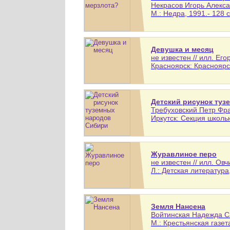
Некрасов Игорь Алекса
М.: Недра, 1991.- 128 с
Девушка и месяц
не известен // илл. Его
Красноярск: Красноярск
Детский рисунок туз
Требуховский Петр Фра
Иркутск: Секция школь
Журавлиное перо
не известен // илл. О
Л.: Детская литература,
Земля Нансена
Войтинская Надежда Са
М.: Крестьянская газета