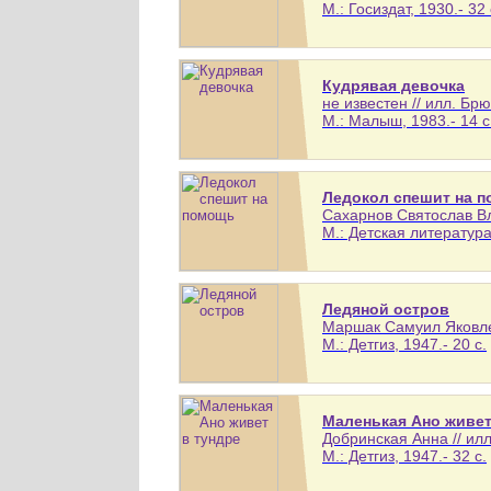
М.: Госиздат, 1930.- 32 
Кудрявая девочка
не известен // илл. Б
М.: Малыш, 1983.- 14 с
Ледокол спешит на 
Сахарнов Святослав Вл
М.: Детская литература,
Ледяной остров
Маршак Самуил Яковлев
М.: Детгиз, 1947.- 20 с.
Маленькая Ано живет
Добринская Анна // ил
М.: Детгиз, 1947.- 32 с.