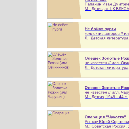
Папанин Иван Дмитриев
М.: Детиздат ЦК ВЛКСМ,
Не бойся пурги
коллектив авторов // и
Л.: Детская литература,
Олешек Золотые Рожк
не известен // илл. О
Л.: Детская литература,
Олешек Золотые Рожк
не известен // илл. Ч
М.: Детгиз, 1949.- 44 с.
Операция "Чукотка"
Рытхэу Юрий Сергеевич
М.: Советская Россия, 1