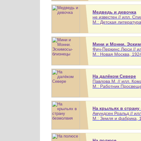
Медведь и девочка
не известен // илл. Спи
М.: Детская литература,
Мини и Монни. Эски
Фич-Перкинс Люси // и
М.: Новая Москва, 1924
На далёком Севере
Павлова М. // илл. Ко
М.: Работник Просвещен
На крыльях в страну
Амундсен Роальд // ил
М.: Земля и фабрика, 1
На полюсе