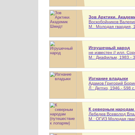
Зов Арктики. Академ
Воскобойников Валерий
М.: Молодая гвардия, 1
Игрушечный народ
не известен // илл. Сор
М.: Диафильм, 1983.- 3
Изгнание владыки
Адамов Григорий Борис
Л.: Детгиз, 1946.- 598 с
К северным народам 
Лебедев Всеволод Влад
М.: ОГИЗ Молодая гвард