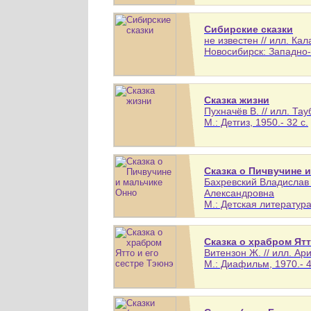
Сибирские сказки
не известен // илл. К
Новосибирск: Западно-С
Сказка жизни
Пухначёв В. // илл. Та
М.: Детгиз, 1950.- 32 с.
Сказка о Пичвучине 
Бахревский Владислав 
Александровна
М.: Детская литература,
Сказка о храбром Ятт
Витензон Ж. // илл. Ари
М.: Диафильм, 1970.- 4