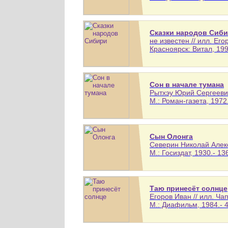
Сказки народов Сиб
не известен // илл. Его
Красноярск: Витал, 199
Сон в начале тумана
Рытхэу Юрий Сергеевич
М.: Роман-газета, 1972.
Сын Олонга
Северин Николай Алекс
М.: Госиздат, 1930.- 136
Таю принесёт солнце
Егоров Иван // илл. Ч
М.: Диафильм, 1984.- 4