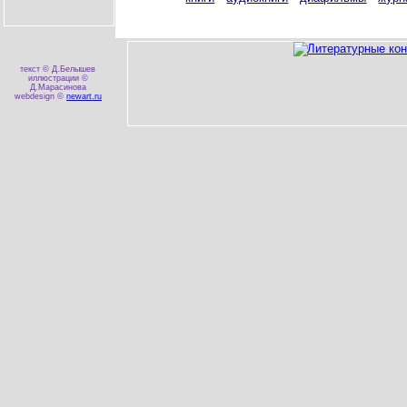
текст © Д.Белышев
иллюстрации ©
Д.Марасинова
webdesign ©
newart.ru