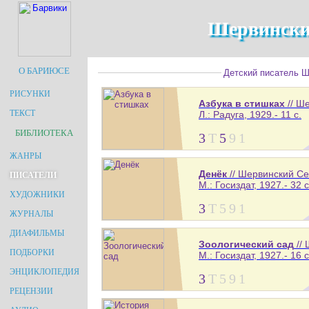
Шервински
О БАРИЮСЕ
Детский писатель Ше
РИСУНКИ
Азбука в стишках
// Ш
ТЕКСТ
Л.: Радуга, 1929.- 11 с.
БИБЛИОТЕКА
3
Т
5
9
1
ЖАНРЫ
Денёк
// Шервинский Се
ПИСАТЕЛИ
М.: Госиздат, 1927.- 32 с
ХУДОЖНИКИ
3
Т
5
9
1
ЖУРНАЛЫ
ДИАФИЛЬМЫ
Зоологический сад
//
ПОДБОРКИ
М.: Госиздат, 1927.- 16 с
ЭНЦИКЛОПЕДИЯ
3
Т
5
9
1
РЕЦЕНЗИИ