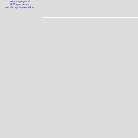
иллюстрации ©
Д.Марасинова
webdesign ©
newart.ru