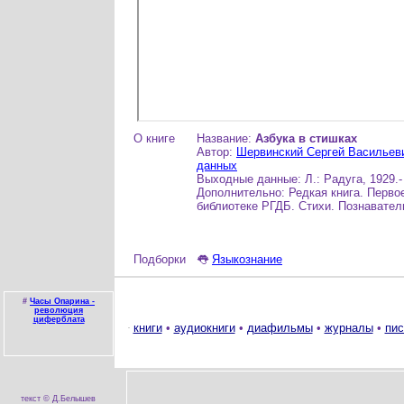
О книге
Название:
Азбука в стишках
Автор:
Шервинский Сергей Васильев
данных
Выходные данные: Л.: Радуга, 1929.- 
Дополнительно: Редкая книга. Перво
библиотеке РГДБ. Стихи. Познавател
Подборки
👅
Языкознание
#
Часы Опарина -
революция
циферблата
книги
•
аудиокниги
•
диафильмы
•
журналы
•
пис
текст © Д.Белышев