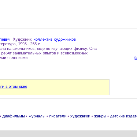
левич
; Художник:
коллектив художников
ратура, 1993.- 255 с.
тана на школьников, еще не изучающих физику. Она
 ребят занимательных опытов и всевозможных
ими явлениями.
К
и в этом окне
•
диафильмы
•
журналы
•
писатели
•
художники
•
жанры
•
детские издат