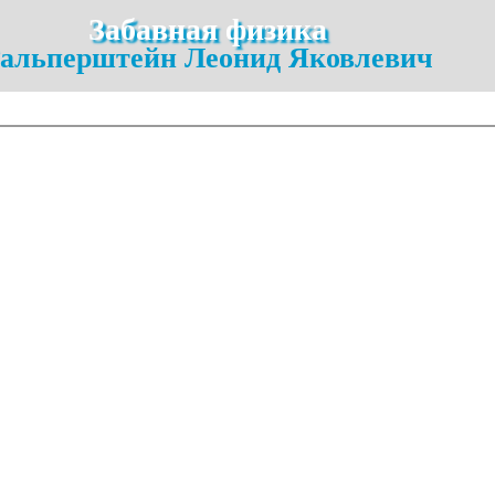
Забавная физика
альперштейн Леонид Яковлевич