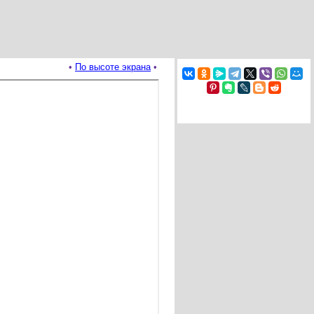
•
По высоте экрана
•