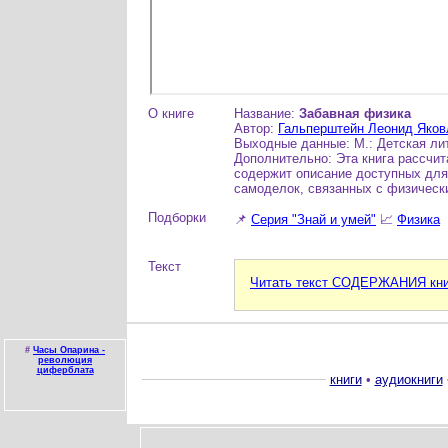
О книге
Название:
Забавная физика
Автор:
Гальперштейн Леонид Яков
Выходные данные: М.: Детская лите
Дополнительно: Эта книга рассчи
содержит описание доступных для
самоделок, связанных с физическ
Подборки
📌
Серия "Знай и умей"
📈
Физика
Текст
Читать текст СОДЕРЖАНИЯ книг
#
Часы Опарина -
революция
циферблата
книги
•
аудиокниги