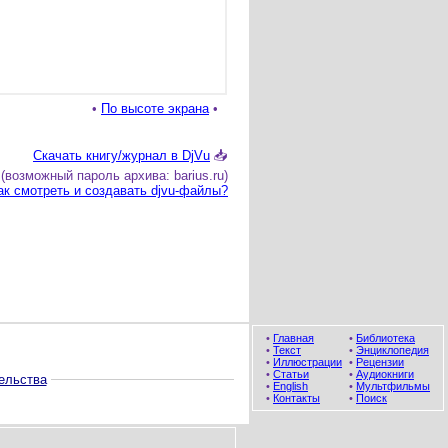
•
По высоте экрана
•
Скачать книгу/журнал в DjVu
📥
(возможный пароль архива: barius.ru)
ак смотреть и создавать djvu-файлы?
•
Главная
•
Библиотека
•
Текст
•
Энциклопедия
•
Иллюстрации
•
Рецензии
•
Статьи
•
Аудиокниги
ельства
•
English
•
Мультфильмы
•
Контакты
•
Поиск