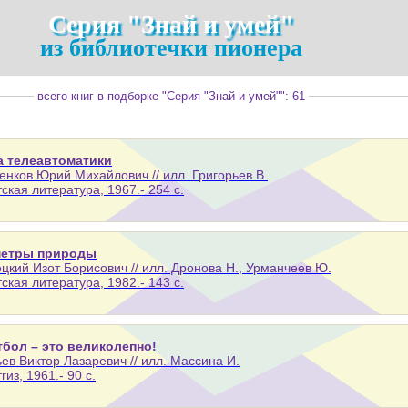
Серия "Знай и умей"
из библиотечки пионера
всего книг в подборке "Серия "Знай и умей"": 61
а телеавтоматики
нков Юрий Михайлович // илл. Григорьев В.
тская литература, 1967.- 254 с.
етры природы
цкий Изот Борисович // илл. Дронова Н., Урманчеев Ю.
тская литература, 1982.- 143 с.
тбол – это великолепно!
ев Виктор Лазаревич // илл. Массина И.
гиз, 1961.- 90 с.