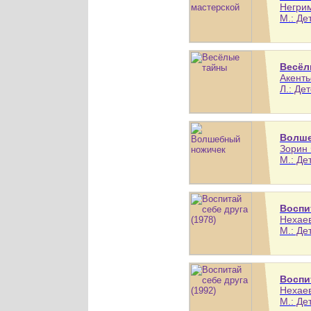
Негрим
М.: Де
Весёл
Акенть
Л.: Де
Волше
Зорин 
М.: Де
Воспит
Нехаев
М.: Де
Воспит
Нехаев
М.: Де