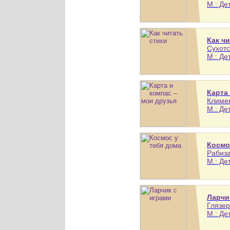
М.: Де
Как ч
Сухотс
М.: Де
Карта
Климен
М.: Де
Космо
Рабиза
М.: Де
Ларчи
Глязер
М.: Де