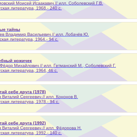
овский Моисей Исаакавич // илл. Соболевский Г.В.
тская литература, 1968.- 240 с.
ые тайны
ев Владимир Васильевич // илл. Лобачёв Ю.
тская литература, 1964.- 94 с.
бный ножичек
Фёдор Михайлович // илл. Гетманский М., Соболевский Г.
тская литература, 1964, 46 с.
ай себе друга (1978)
 Виталий Сергеевич // илл. Кононов В.
тская литература, 1978.- 94 с.
ай себе друга (1992)
 Виталий Сергеевич // илл. Фёдорова Н.
тская литература, 1992.- 140 с.