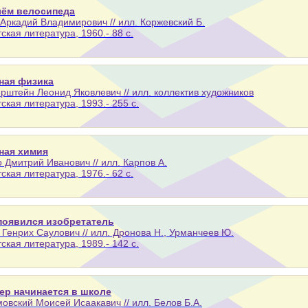
лём велосипеда
Аркадий Владимирович // илл. Коржевский Б.
тская литература, 1960.- 88 с.
ная физика
рштейн Леонид Яковлевич // илл. коллектив художников
тская литература, 1993.- 255 с.
ная химия
 Дмитрий Иванович // илл. Карпов А.
тская литература, 1976.- 62 с.
 появился изобретатель
 Генрих Саулович // илл. Дронова Н., Урманчеев Ю.
тская литература, 1989.- 142 с.
ер начинается в школе
овский Моисей Исаакавич // илл. Белов Б.А.