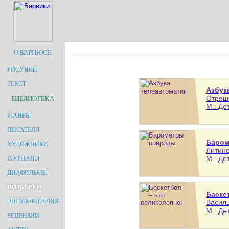
О БАРИЮСЕ
РИСУНКИ
ТЕКСТ
Азбук
Отряше
БИБЛИОТЕКА
М.: Де
ЖАНРЫ
ПИСАТЕЛИ
Баром
ХУДОЖНИКИ
Литине
М.: Де
ЖУРНАЛЫ
ДИАФИЛЬМЫ
ПОДБОРКИ
Баске
ЭНЦИКЛОПЕДИЯ
Василь
М.: Дет
РЕЦЕНЗИИ