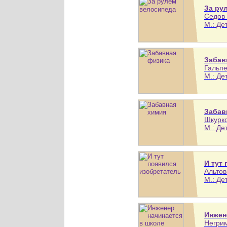
За ру
Седов 
М.: Де
Забав
Гальпе
М.: Де
Забав
Шкурко
М.: Де
И тут
Альтов
М.: Де
Инжен
Негрим