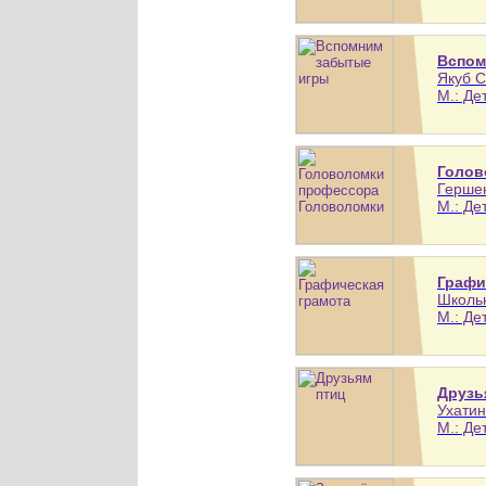
Вспом
Якуб С
М.: Де
Голов
Гершен
М.: Де
Графи
Школьн
М.: Де
Друзь
Ухатин
М.: Де