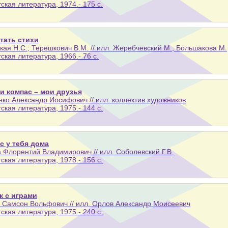
тская литература, 1974.- 175 с.
итать стихи
кая Н.С.; Терешкович В.М. // илл. Жеребчевский М., Большакова М.
тская литература, 1966.- 76 с.
 и компас – мои друзья
ко Александр Иосифович // илл. коллектив художников
тская литература, 1975.- 144 с.
с у тебя дома
 Флорентий Владимирович // илл. Соболевский Г.В.
тская литература, 1978.- 156 с.
к с играми
 Самсон Вольфович // илл. Орлов Александр Моисеевич
тская литература, 1975.- 240 с.