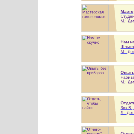
Масте
Студен
М.: Де
Нам н
Шлыков
М.: Де
Опыты
Рабиза
М.: Де
Отдат
Зак В.
Л.: Де
Отчег