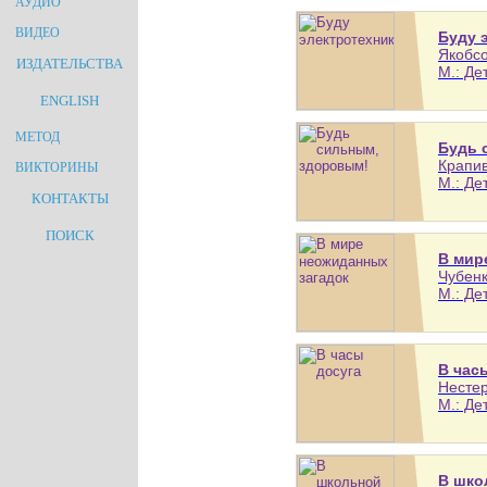
АУДИО
ВИДЕО
Буду 
Якобсо
ИЗДАТЕЛЬСТВА
М.: Де
ENGLISH
МЕТОД
Будь 
Крапив
ВИКТОРИНЫ
М.: Де
КОНТАКТЫ
ПОИСК
В мир
Чубенк
М.: Де
В час
Нестер
М.: Де
В шко