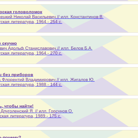
рская головоломок
ецкий Николай Васильевич // илл. Константинов В.
тская литература, 1964.- 254 с.
е скучно
ич Адольф Станиславович // илл. Белов Б.А.
тская литература, 1964.- 270 с.
 без приборов
 Флорентий Владимирович // илл. Жигалов Ю.
тская литература, 1988.- 144 с.
ь, чтобы найти!
; Длуголенский Я. // илл. Горсунов О.
тская литература, 1989.- 175 с.
о-почему?