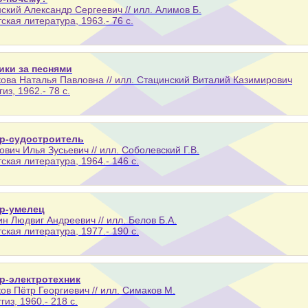
ский Александр Сергеевич // илл. Алимов Б.
тская литература, 1963.- 76 с.
ики за песнями
ова Наталья Павловна // илл. Стацинский Виталий Казимирович
гиз, 1962.- 78 с.
р-судостроитель
вич Илья Зусьевич // илл. Соболевский Г.В.
тская литература, 1964.- 146 с.
р-умелец
н Людвиг Андреевич // илл. Белов Б.А.
тская литература, 1977.- 190 с.
р-электротехник
ов Пётр Георгиевич // илл. Симаков М.
гиз, 1960.- 218 с.