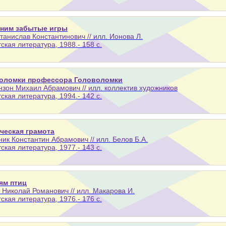
ним забытые игры
танислав Константинович // илл. Ионова Л.
тская литература, 1988.- 158 с.
оломки профессора Головоломки
зон Михаил Абрамович // илл. коллектив художников
тская литература, 1994.- 142 с.
ческая грамота
ик Константин Абрамович // илл. Белов Б.А.
тская литература, 1977.- 143 с.
ям птиц
 Николай Романович // илл. Макарова И.
тская литература, 1976.- 176 с.