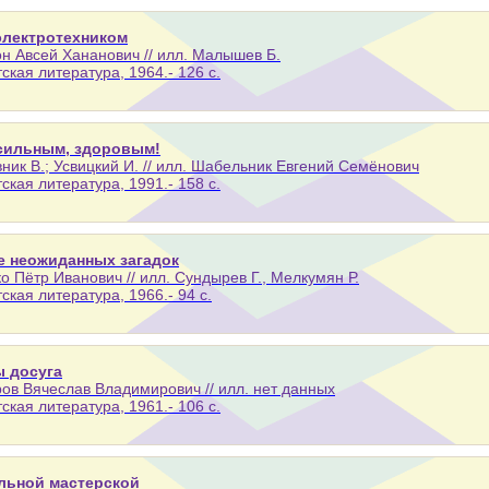
электротехником
н Авсей Хананович // илл. Малышев Б.
тская литература, 1964.- 126 с.
сильным, здоровым!
ник В.; Усвицкий И. // илл. Шабельник Евгений Семёнович
тская литература, 1991.- 158 с.
е неожиданных загадок
о Пётр Иванович // илл. Сундырев Г., Мелкумян Р.
тская литература, 1966.- 94 с.
ы досуга
ов Вячеслав Владимирович // илл. нет данных
тская литература, 1961.- 106 с.
льной мастерской