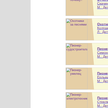
Скачин
М.: Де
Охотн
Колпак
Л.: Дет
Пионе
Симоно
М.: Де
Пионе
Ерлыки
М.: Де
Пионе
Стрелк
М.: Дет