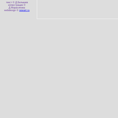
текст © Д.Белышев
иллюстрации ©
Д.Марасинова
webdesign ©
newart.ru