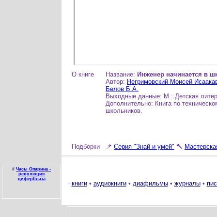
О книге
Название:
Инженер начинается в ш
Автор:
Негримовский Моисей Исаака
Белов Б.А.
Выходные данные: М.: Детская литера
Дополнительно: Книга по техническо
школьников.
Подборки
📌
Серия "Знай и умей"
🔨
Мастерска
#
Часы Опарина -
революция
циферблата
книги
•
аудиокниги
•
диафильмы
•
журналы
•
пис