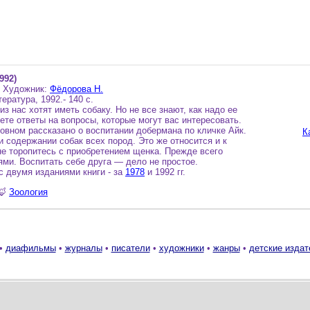
992)
; Художник:
Фёдорова Н.
ратура, 1992.- 140 с.
з нас хотят иметь собаку. Но не все знают, как надо ее
ете ответы на вопросы, которые могут вас интересовать.
новном рассказано о воспитании добермана по кличке Айк.
К
и содержании собак всех пород. Это же относится и к
 не торопитесь с приобретением щенка. Прежде всего
ми. Воспитать себе друга — дело не простое.
с двумя изданиями книги - за
1978
и 1992 гг.
🦊
Зоология
•
диафильмы
•
журналы
•
писатели
•
художники
•
жанры
•
детские издат