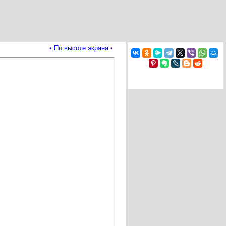
•
По высоте экрана
•