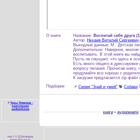
О книге
Название:
Воспитай себе друга (1
Автор:
Нехаев Виталий Сергеевич
Выходные данные: М.: Детская лите
Дополнительно: Наверное, многие и
воспитывать. В этой книге вы найд
Пусть не смущает, что здесь в ос
Есть много общего в дрессировке 
вопросу питания. Прочитав книгу,
продумайте все хорошо с родителя
К загрузке предлагается zip файл 
Подборки
📌
Серия "Знай и умей"
🐕
Собаки
#
Часы Опарина -
революция
циферблата
книги
•
аудиокниги
текст © Д.Белышев
иллюстрации ©