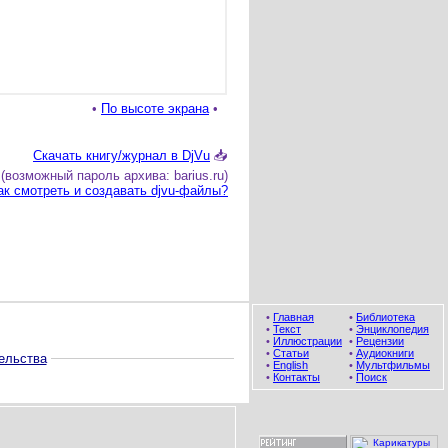
•
По высоте экрана
•
Скачать книгу/журнал в DjVu
📥
(возможный пароль архива: barius.ru)
ак смотреть и создавать djvu-файлы?
•
Главная
•
Библиотека
•
Текст
•
Энциклопедия
•
Иллюстрации
•
Рецензии
•
Статьи
•
Аудиокниги
ельства
•
English
•
Мультфильмы
•
Контакты
•
Поиск