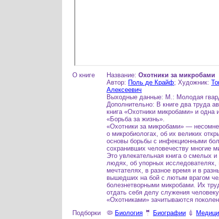
О книге
Название:
Охотники за микробами
Автор:
Поль де Крайф
; Художник:
То
Алексеевич
Выходные данные: М.: Молодая гварди
Дополнительно: В книге два труда ав
книга «Охотники микробами» и одна 
«Борьба за жизнь».
«Охотники за микробами» — несомне
о микробиологах, об их великих откр
основы борьбы с инфекционными бол
сохранивших человечеству многие м
Это увлекательная книга о смелых и
людях, об упорных исследователях, 
мечтателях, в разное время и в разн
вышедших на бой с лютым врагом ч
болезнетворными микробами. Их труд
отдать себя делу служения человеку
«Охотниками» зачитываются поколен
Подборки
🦠
Биология
🤵
Биографии
💉
Медици