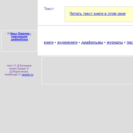
Текст
Читать текст книги в этом окне
#
Часы Опарина -
революция
циферблата
книги
•
аудиокниги
•
диафильмы
•
журналы
•
пис
текст © Д.Белышев
иллюстрации ©
Д.Марасинова
webdesign ©
newart.ru