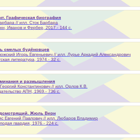
нт. Графическая биография
арбара // илл. Сток Барбара
нн, Иванов и Фербер, 2017.- 144 с.
ь смелых будёновцев
ожский Игорь Евгеньевич // илл. Лурье Аркадий Александрович
тская литература, 1974.- 32 с.
минания и размышления
Георгий Константинович // илл. Орлов К.В.
дательство АПН, 1969.- 736 с.
дсмотрящий. Жюль Верн
с Евгений Павлович // илл. Любаров Владимир
лодая гвардия, 1976.- 224 с.