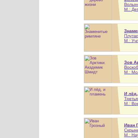
Волынс
М.: Де
Знаме
Плутар
М.: Уч
Зов А
Воскоб
М.: Мо
И лёд
Третья
М.: Во
Иван 
Скрынн
М.: На