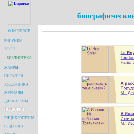
биографические
О БАРИЮСЕ
РИСУНКИ
ТЕКСТ
Le Roy
Toudou
БИБЛИОТЕКА
Paris: 
ЖАНРЫ
ПИСАТЕЛИ
А расс
ХУДОЖНИКИ
Порудо
М.: Де
ЖУРНАЛЫ
ДИАФИЛЬМЫ
ПОДБОРКИ
А.Ива
ЭНЦИКЛОПЕДИЯ
Иткина
М.: Из
РЕЦЕНЗИИ