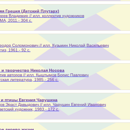
яя Греция (Детский Плутарх)
еев Владимир // илл. коллектив художников
МА, 2011.- 304 с.
еодор Соломонович // илл. Кузьмин Николай Васильевич
гиз, 1961.- 92 с.
 и творчество Николая Носова
тив авторов // илл. Кыштымов Борис Павлович
тская литература, 1985.- 256 с.
 и птицы Евгения Чарушина
ов Эраст Давыдович // илл. Чарушин Евгений Иванович
ветский художник, 1983.- 172 с.
ое дерево жизни