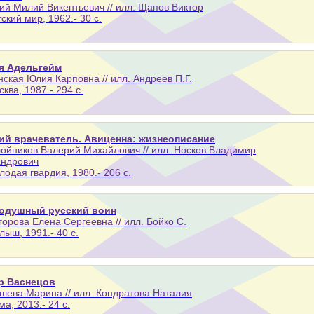
ий Милий Викентьевич // илл. Щапов Виктор
тский мир, 1962.- 30 с.
я Адельгейм
ская Юлия Карповна // илл. Андреев П.Г.
сква, 1987.- 294 с.
ий врачеватель. Авиценна: жизнеописание
ойников Валерий Михайлович // илл. Носков Владимир
андрович
лодая гвардия, 1980.- 206 с.
одушный русский воин
орова Елена Сергеевна // илл. Бойко С.
лыш, 1991.- 40 с.
р Васнецов
ева Марина // илл. Кондратова Наталия
ма, 2013.- 24 с.