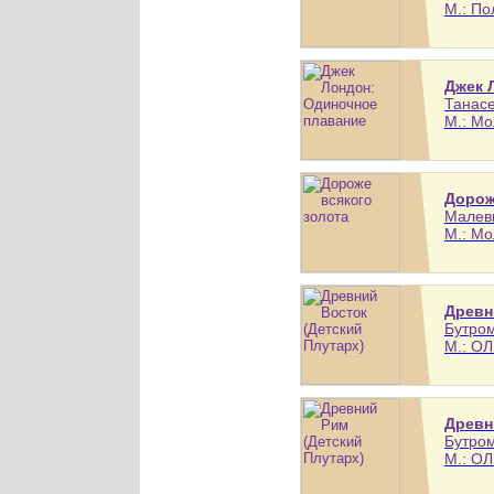
М.: По
Джек 
Танасе
М.: Мо
Дорож
Малеви
М.: Мо
Древн
Бутром
М.: ОЛ
Древн
Бутром
М.: ОЛ