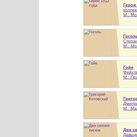
Герои
коллек
М.: Мо
Гогол
Степан
М.: Мо
Гойя
Фейхтв
М.: Пр
Григо
Дмитри
М.: Ма
Две с
Давыдо