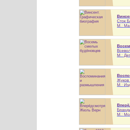
Винсе
Сток Б
М.: Ма
Восем
Всевол
М.: Де
Воспо
Жуков 
М.: Из
Вперё
Бранди
М.: Мо