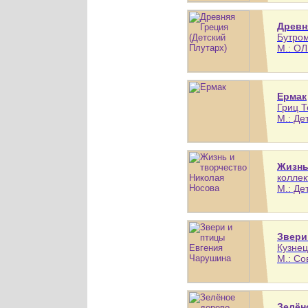
Древн
Бутром
М.: ОЛ
Ермак
Гриц Т
М.: Дет
Жизнь
коллек
М.: Де
Звери
Кузнец
М.: Со
Зелён