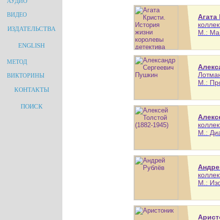
АУДИО
ВИДЕО
Агата
коллек
ИЗДАТЕЛЬСТВА
М.: Ма
ENGLISH
МЕТОД
Алекс
Лотман
ВИКТОРИНЫ
М.: Пр
КОНТАКТЫ
ПОИСК
Алекс
коллек
М.: Ди
Андре
коллек
М.: Из
Арист