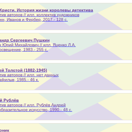
 Кристи. История жизни королевы детектива
тив авторов // илл. коллектив художников
нн, Иванов и Фербер, 2017.- 128 с.
андр Сергеевич Пушкин
 Юрий Михайлович // илл. Яценко Л.А.
освещение, 1983.- 255 с.
ей Толстой (1882-1945)
тив авторов // илл. нет данных
афильм, 1985.- 46 к.
й Рублёв
тив авторов // илл. Рублёв Андрей
образительное искусство, 1990.- 48 с.
оник