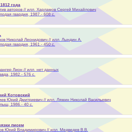
 1812 года
тив авторов // илл. Харламов Сергей Михайлович
лодая гвардия, 1987.- 608 с.
ь
ов Николай Леонидович // илл. Лындин А.
лодая гвардия, 1961.- 450 с.
ангер Лион // илл. нет данных
авда, 1982.- 576 с.
рий Котовский
ев Юрий Дмитриевич // илл. Лямин Николай Васильевич
лыш, 1986.- 40 с.
вязки писем
в Юрий Владимирович // илл. Медведев В.В.