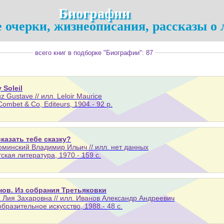
Биографии
 очерки, жизнеописания, рассказы о
всего книг в подборке "Биографии": 87
 Soleil
z Gustave // илл. Leloir Maurice
Combet & Co, Editeurs, 1904.- 92 p.
казать тебе сказку?
минский Владимир Ильич // илл. нет данных
тская литература, 1970.- 159 с.
нов. Из собрания Третьяковки
 Лия Захаровна // илл. Иванов Александр Андреевич
образительное искусство, 1988.- 48 с.