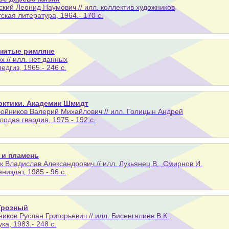
кий Леонид Наумович // илл. коллектив художников
тская литература, 1964.- 170 с.
нитые римляне
х // илл. нет данных
педгиз, 1965.- 246 с.
рктики. Академик Шмидт
ойников Валерий Михайлович // илл. Голицын Андрей
лодая гвардия, 1975.- 192 с.
, и пламень
к Владислав Александрович // илл. Лукьянец В., Смирнов И.
ениздат, 1985.- 96 с.
Грозный
иков Руслан Григорьевич // илл. Бисенгалиев В.К.
ука, 1983.- 248 с.