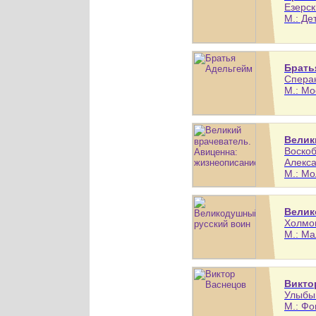
Езерск
М.: Де
Брать
Сперан
М.: Мо
Велик
Воскоб
Алекс
М.: Мо
Велик
Холмог
М.: Ма
Викто
Улыбыш
М.: Фо