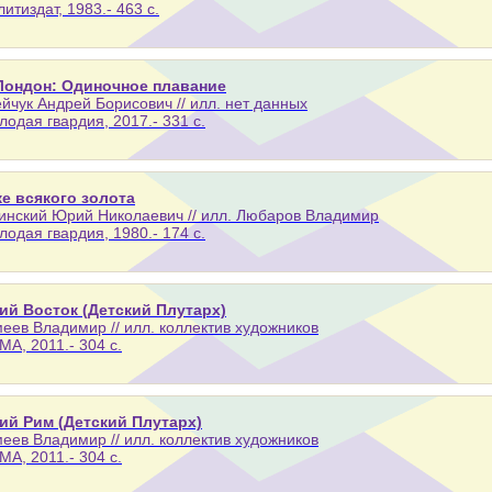
литиздат, 1983.- 463 с.
Лондон: Одиночное плавание
йчук Андрей Борисович // илл. нет данных
лодая гвардия, 2017.- 331 с.
е всякого золота
нский Юрий Николаевич // илл. Любаров Владимир
лодая гвардия, 1980.- 174 с.
ий Восток (Детский Плутарх)
еев Владимир // илл. коллектив художников
МА, 2011.- 304 с.
ий Рим (Детский Плутарх)
еев Владимир // илл. коллектив художников
МА, 2011.- 304 с.