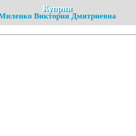
Куприн
Миленко Виктория Дмитриевна