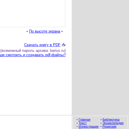
•
По высоте экрана
•
Скачать книгу в PDF
📥
(возможный пароль архива: barius.ru)
ше смотреть и создавать pdf-файлы?
•
Главная
•
Библиотека
•
Текст
•
Энциклопедия
•
Иллюстрации
•
Рецензии