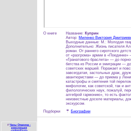
О книге
Название:
Куприн
Автор:
Миленко Виктория Дмитриев
Выходные данные: М.: Молодая гвард
Дополнительно: Жизнь писателя Ал
роман. От раннего сиротского детс
от «разгрома» армии в «Поединке» 
«Гранатового браслета» — до порно
бегства из России и эмиграции — д
советских маршей. Поражает и повс
завсегдатая, застольных драк, дру
авантюристами — до приема у Ленин
катастрофы и смятения той перелом
мифологии, как советской, так и ан
филологических наук, пожалуй, пер
алгеброй гармонию», то есть факт
неизвестные доселе материалы, до
экскурсом.
Подборки
🤵
Биографии
#
Часы Опарина -
революция
циферблата