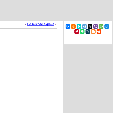
•
По высоте экрана
•