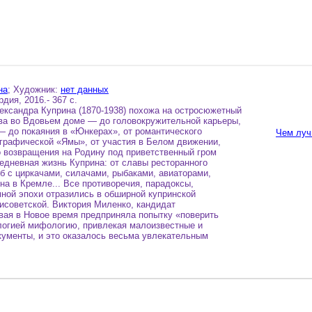
на
; Художник:
нет данных
ия, 2016.- 367 с.
ександра Куприна (1870-1938) похожа на остросюжетный
тва во Вдовьем доме — до головокружительной карьеры,
— до покаяния в «Юнкерах», от романтического
Чем луч
графической «Ямы», от участия в Белом движении,
о возвращения на Родину под приветственный гром
едневная жизнь Куприна: от славы ресторанного
жб с циркачами, силачами, рыбаками, авиаторами,
а в Кремле... Все противоречия, парадоксы,
ной эпохи отразились в обширной купринской
тисоветской. Виктория Миленко, кандидат
вая в Новое время предприняла попытку «поверить
ологией мифологию, привлекая малоизвестные и
кументы, и это оказалось весьма увлекательным